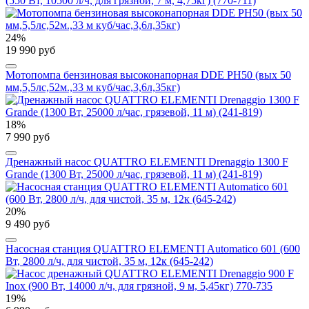
(550 Вт, 10500 л/ч, для грязной, 7 м, 4,75кг) (770-711)
24%
19 990 руб
Мотопомпа бензиновая высоконапорная DDE PH50 (вых 50
мм,5,5лc,52м.,33 м куб/час,3,6л,35кг)
18%
7 990 руб
Дренажный насос QUATTRO ELEMENTI Drenaggio 1300 F
Grande (1300 Вт, 25000 л/час, грязевой, 11 м) (241-819)
20%
9 490 руб
Насосная станция QUATTRO ELEMENTI Automatico 601 (600
Вт, 2800 л/ч, для чистой, 35 м, 12к (645-242)
19%