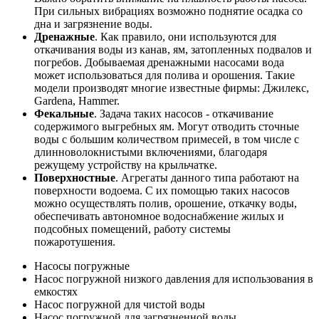
При сильных вибрациях возможно поднятие осадка со
дна и загрязнение воды.
Дренажные
. Как правило, они используются для
откачивания воды из канав, ям, затопленных подвалов и
погребов. Добываемая дренажными насосами вода
может использоваться для полива и орошения. Такие
модели производят многие известные фирмы: Джилекс,
Gardena, Hammer.
Фекальные
. Задача таких насосов - откачивание
содержимого выгребных ям. Могут отводить сточные
воды с большим количеством примесей, в том числе с
длинноволокнистыми включениями, благодаря
режущему устройству на крыльчатке.
Поверхностные
. Агрегаты данного типа работают на
поверхности водоема. С их помощью таких насосов
можно осуществлять полив, орошение, откачку воды,
обеспечивать автономное водоснабжение жилых и
подсобных помещений, работу системы
пожаротушения.
Насосы погружные
Насос погружной низкого давления для использования в
емкостях
Насос погружной для чистой воды
Насос погружной для загрязненной воды