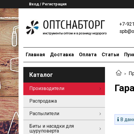
Вход / Регистрация
+7-92
spb@op
Главная
Доставка
Оплата
Статьи
Пун
Пр
Каталог
Гар
Производители
Распродажа
Распылители
В данн
Биты и насадки для
шуруповерта