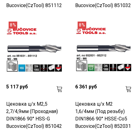
Bucovice(CzTool) 851112
Bucovice(CzTool) 851032
8%
8%
5 117 руб
6 361 руб
Цековка ц/х M2,5
Цековка ц/х M2
2,7/4,9мм (Проходная)
1,6/4мм (Под резьбу)
DIN1866 90° HSS-G
DIN1866 90° HSSE-Co5
Bucovice(CzTool) 851042
Bucovice(CzTool) 852031