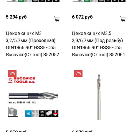
5 294 руб
6 072 руб
Цековка ц/х M3
Цековка ц/х M3,5
3,2/5,7мм (Проходная)
2,9/6,7мм (Под резьбу)
DIN1866 90° HSSE-Co5
DIN1866 90° HSSE-Co5
Bucovice(CzTool) 852052
Bucovice(CzTool) 852061
8%
7%