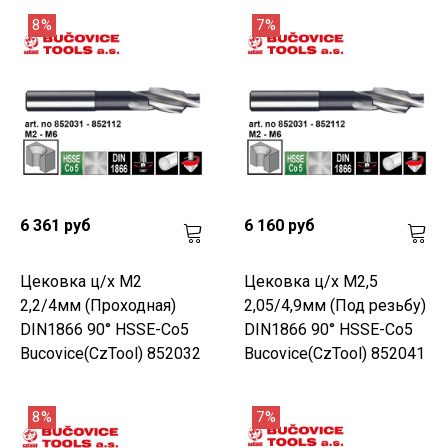
8%
7%
6 361 руб
6 160 руб
Цековка ц/х M2
Цековка ц/х M2,5
2,2/4мм (Проходная)
2,05/4,9мм (Под резьбу)
DIN1866 90° HSSE-Co5
DIN1866 90° HSSE-Co5
Bucovice(CzTool) 852032
Bucovice(CzTool) 852041
8%
7%