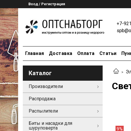
Вход / Регистрация
+7-92
spb@op
Главная
Доставка
Оплата
Статьи
Пун
Эл
Каталог
Све
Производители
Распродажа
Распылители
Биты и насадки для
шуруповерта
9%