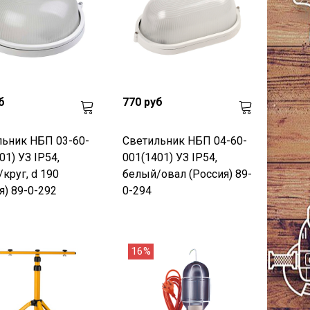
б
770 руб
ьник НБП 03-60-
Светильник НБП 04-60-
01) УЗ IP54,
001(1401) УЗ IP54,
круг, d 190
белый/овал (Россия) 89-
я) 89-0-292
0-294
16%