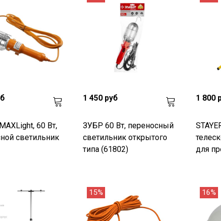
уб
1 450 руб
1 800 
MAXLight, 60 Вт,
ЗУБР 60 Вт, переносный
STAYER
ной светильник
светильник открытого
телеск
типа (61802)
для пр
15%
16%