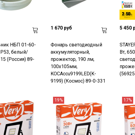
1 670 руб
5 450 
ник НБП 01-60-
Фонарь светодиодный
STAYER
 IP53, белый/
аккумуляторный,
Вт, 650
215 (Россия) 89-
прожектор, 190 лм,
свето
100х105мм,
проже
KOCAccu9199LED(K-
(56925
9199) (Космос) 89-0-331
19%
17%