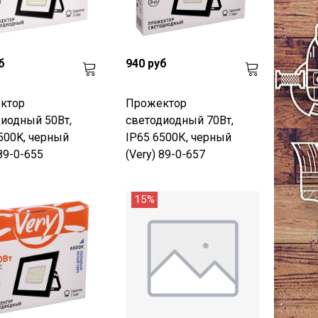
б
940 руб
ктор
Прожектор
иодный 50Вт,
светодиодный 70Вт,
500K, черный
IP65 6500К, черный
 89-0-655
(Very) 89-0-657
15%