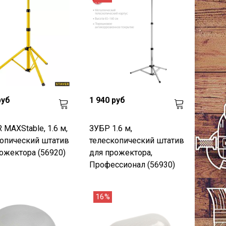
руб
1 940 руб
 MAXStable, 1.6 м,
ЗУБР 1.6 м,
опический штатив
телескопический штатив
ожектора (56920)
для прожектора,
Профессионал (56930)
16%