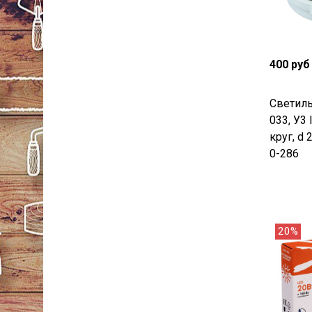
400 руб
Светиль
033, У3
круг, d 
0-286
20%