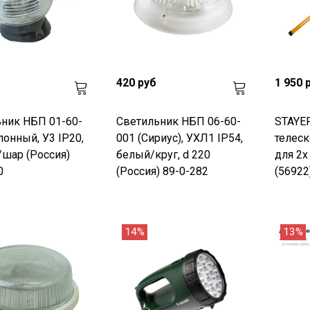
420 руб
1 950 
ник НБП 01-60-
Светильник НБП 06-60-
STAYER
лонный, У3 IP20,
001 (Сириус), УХЛ1 IP54,
телеск
шар (Россия)
белый/круг, d 220
для 2х
0
(Россия) 89-0-282
(56922
14%
13%