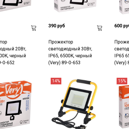
390 руб
600 ру
тор
Прожектор
Проже
одный 20Вт,
светодиодный 30Вт,
светод
500K, черный
IP65, 6500K, черный
IP65 6
9-0-652
(Very) 89-0-653
(Very)
14%
15%