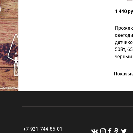
1 440 р
Прожек
светоди
датчик
50Вт, 65
черный 
Показыв
+7-921-744-85-01