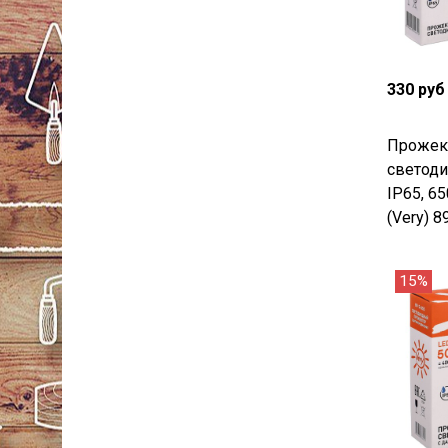
330 руб
Прожек
светоди
IP65, 6
(Very) 8
15%