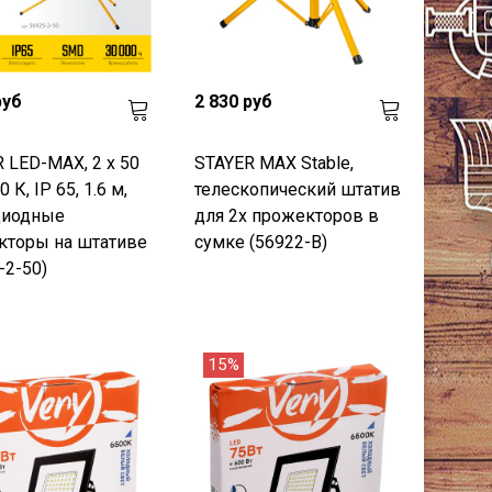
руб
2 830 руб
 LED-MAX, 2 х 50
STAYER MAX Stable,
0 К, IP 65, 1.6 м,
телескопический штатив
диодные
для 2х прожекторов в
кторы на штативе
сумке (56922-B)
-2-50)
15%