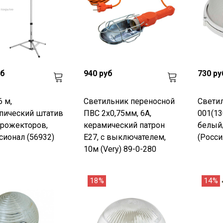
уб
940 руб
730 ру
6 м,
Светильник переносной
Светил
пический штатив
ПВС 2х0,75мм, 6А,
001(13
прожекторов,
керамический патрон
белый/
ионал (56932)
Е27, с выключателем,
(Росси
10м (Very) 89-0-280
18%
14%