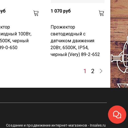
руб
1 070 руб
ктор
Прожектор
иодный 100Вт,
светодиодный с
6500K, черный
датчиком движения
 89-0-650
20Вт, 6500К, IP54,
черный (Very) 89-2-652
1
2
Создание и продвижение интернет-магазинов
- Insales.ru