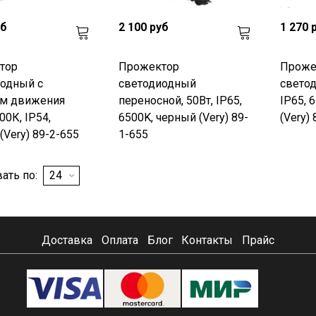
уб
2 100 руб
1 270 
тор
Прожектор
Проже
одный с
светодиодный
светод
ом движения
переносной, 50Вт, IP65,
IP65, 
00К, IP54,
6500K, черный (Very) 89-
(Very)
(Very) 89-2-655
1-655
ать по:
Доставка
Оплата
Блог
Контакты
Прайс