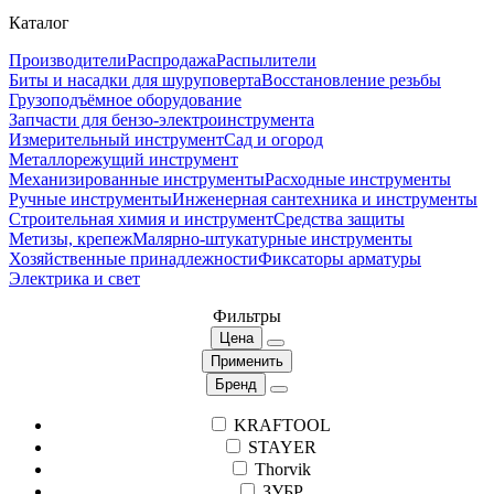
Каталог
Производители
Распродажа
Распылители
Биты и насадки для шуруповерта
Восстановление резьбы
Грузоподъёмное оборудование
Запчасти для бензо-электроинструмента
Измерительный инструмент
Сад и огород
Металлорежущий инструмент
Механизированные инструменты
Расходные инструменты
Ручные инструменты
Инженерная сантехника и инструменты
Строительная химия и инструмент
Средства защиты
Метизы, крепеж
Малярно-штукатурные инструменты
Хозяйственные принадлежности
Фиксаторы арматуры
Электрика и свет
Фильтры
Цена
Применить
Бренд
KRAFTOOL
STAYER
Thorvik
ЗУБР