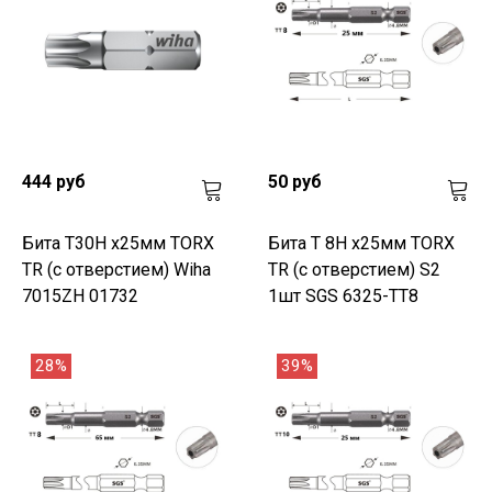
444 руб
50 руб
Бита T30H х25мм TORX
Бита T 8H х25мм TORX
TR (с отверстием) Wiha
TR (с отверстием) S2
7015ZH 01732
1шт SGS 6325-TT8
28%
39%