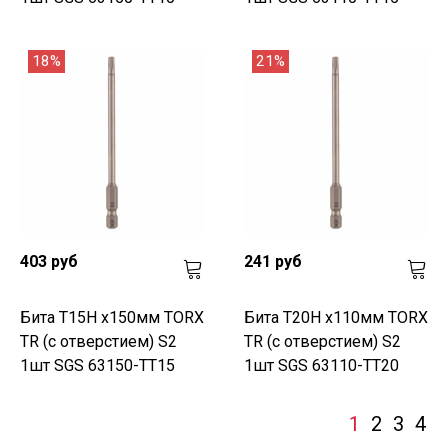
18%
21%
403 руб
241 руб
Бита T15H х150мм TORX
Бита T20H х110мм TORX
TR (с отверстием) S2
TR (с отверстием) S2
1шт SGS 63150-TT15
1шт SGS 63110-TT20
1
2
3
4