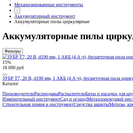
Механизированные инструменты
-
Аккумуляторный инструмент
Аккумуляторные пилы циркулярные
Аккумуляторные пилы цирк
Фильтры
15%
18 690 руб
ЗУБР Т7, 20 В, d190 мм, 1 АКБ (4 А·ч), бесщеточная пила цир
Каталог
Производители
Распродажа
Распылители
Биты и насадки для шу
Измерительный инструмент
Сад и огород
Металлорежущий инс
Строительная химия и инструмент
Средства защиты
Метизы, кр