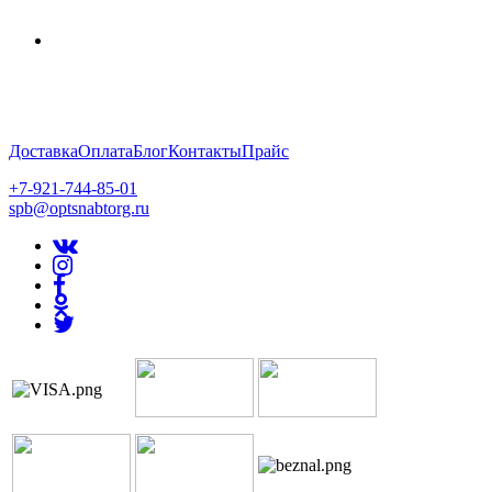
Доставка
Оплата
Блог
Контакты
Прайс
+7-921-744-85-01
spb@optsnabtorg.ru