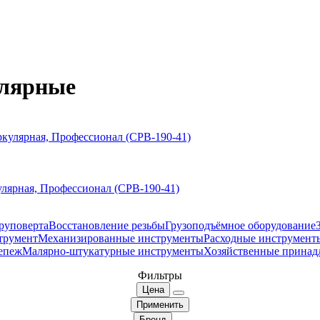
улярные
кулярная, Профессионал (CPB-190-41)
руповерта
Восстановление резьбы
Грузоподъёмное оборудование
трумент
Механизированные инструменты
Расходные инструмент
епеж
Малярно-штукатурные инструменты
Хозяйственные принад
Фильтры
Цена
Применить
Бренд