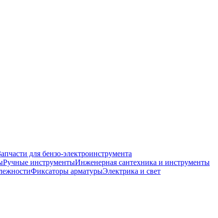
Запчасти для бензо-электроинструмента
ы
Ручные инструменты
Инженерная сантехника и инструменты
лежности
Фиксаторы арматуры
Электрика и свет