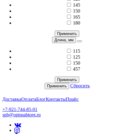
145
150
165
180
Применить
Длина, мм
115
125
150
457
Применить
Сбросить
Применить
Доставка
Оплата
Блог
Контакты
Прайс
+7-921-744-85-01
spb@optsnabtorg.ru