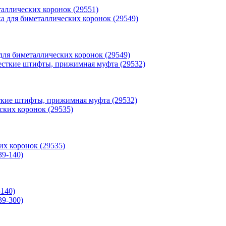
таллических коронок (29551)
для биметаллических коронок (29549)
сткие штифты, прижимная муфта (29532)
их коронок (29535)
-140)