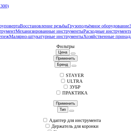
-300)
руповерта
Восстановление резьбы
Грузоподъёмное оборудование
трумент
Механизированные инструменты
Расходные инструмент
епеж
Малярно-штукатурные инструменты
Хозяйственные принад
Фильтры
Цена
Применить
Бренд
STAYER
ULTRA
ЗУБР
ПРАКТИКА
Применить
Тип
Адаптер для инструмента
Держатель для коронки