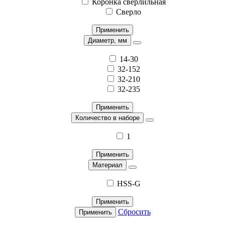
Коронка сверлильная
Сверло
Применить
Диаметр, мм
14-30
32-152
32-210
32-235
Применить
Количество в наборе
1
Применить
Материал
HSS-G
Применить
Сбросить
Применить