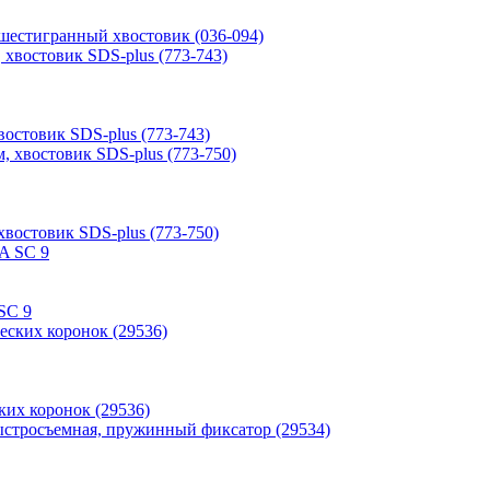
естигранный хвостовик (036-094)
стовик SDS-plus (773-743)
остовик SDS-plus (773-750)
SC 9
ких коронок (29536)