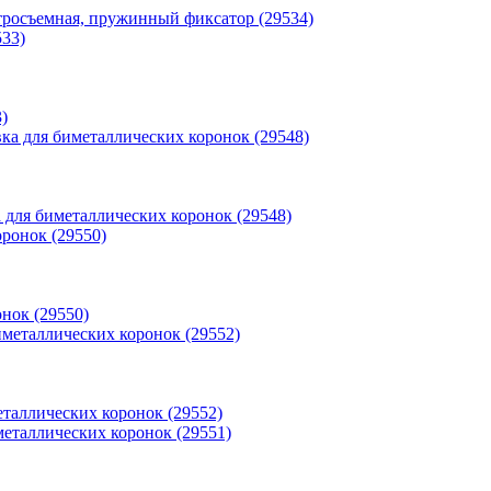
стросъемная, пружинный фиксатор (29534)
)
 для биметаллических коронок (29548)
нок (29550)
еталлических коронок (29552)