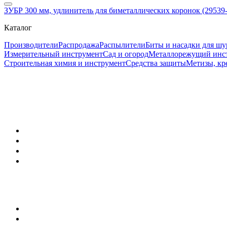
ЗУБР 300 мм, удлинитель для биметаллических коронок (29539
Каталог
Производители
Распродажа
Распылители
Биты и насадки для шу
Измерительный инструмент
Сад и огород
Металлорежущий инс
Строительная химия и инструмент
Средства защиты
Метизы, кр