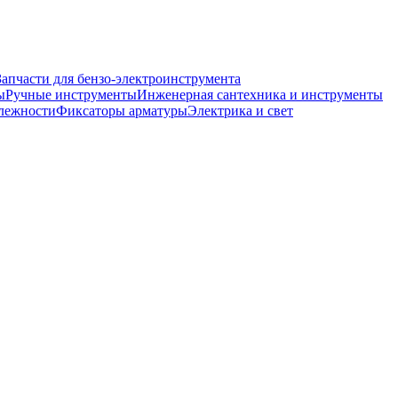
Запчасти для бензо-электроинструмента
ы
Ручные инструменты
Инженерная сантехника и инструменты
лежности
Фиксаторы арматуры
Электрика и свет