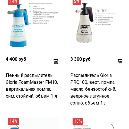
14%
5%
4 400 руб
3 300 руб
Пенный распылитель
Распылитель Gloria
Gloria FoamMaster FM10,
PRO100, верт. помпа,
вертикальная помпа,
масло-бензостойкий,
хим. стойкий, объем 1 л
веерное латунное
сопло, объем 1 л
14%
13%