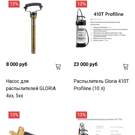
13%
13%
8 000 руб
23 000 руб
Насос для
Распылитель Gloria 410T
распылителей GLORIA
Profiline (10 л)
4xx, 5xx
13%
13%