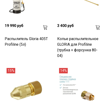
19 990 руб
3 400 руб
Распылитель Gloria 405T
Копье распылительное
Profiline (5л)
GLORIA для Profiline
(трубка + форсунка 80-
04)
15%
14%