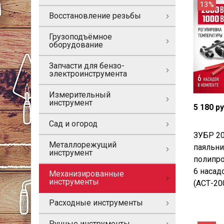
13%
Восстановление резьбы
Грузоподъёмное
оборудование
Запчасти для бензо-
электроинструмента
Измерительный
инструмент
5 180 р
Сад и огород
ЗУБР 20
Металлорежущий
паяльни
инструмент
полипро
6 насад
Механизированные
инструменты
(АСТ-20
Расходные инструменты
Ручные инструменты