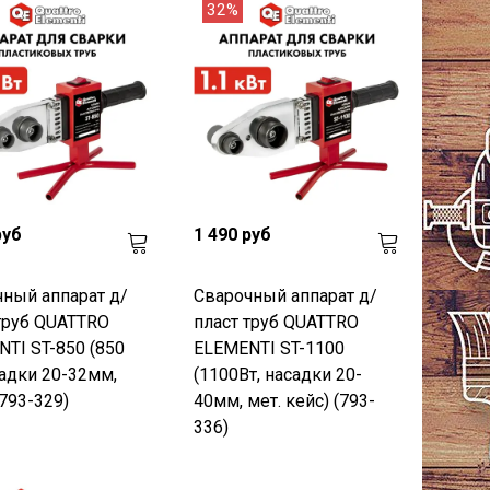
32%
руб
1 490 руб
ный аппарат д/
Сварочный аппарат д/
труб QUATTRO
пласт труб QUATTRO
TI ST-850 (850
ELEMENTI ST-1100
садки 20-32мм,
(1100Вт, насадки 20-
(793-329)
40мм, мет. кейc) (793-
336)