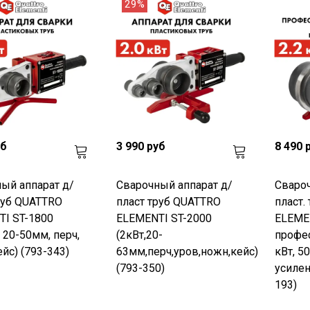
29%
уб
3 990 руб
8 490 
ый аппарат д/
Сварочный аппарат д/
Свароч
руб QUATTRO
пласт труб QUATTRO
пласт.
I ST-1800
ELEMENTI ST-2000
ELEME
, 20-50мм, перч,
(2кВт,20-
профес
ейс) (793-343)
63мм,перч,уров,ножн,кейс)
кВт, 5
(793-350)
усилен
193)