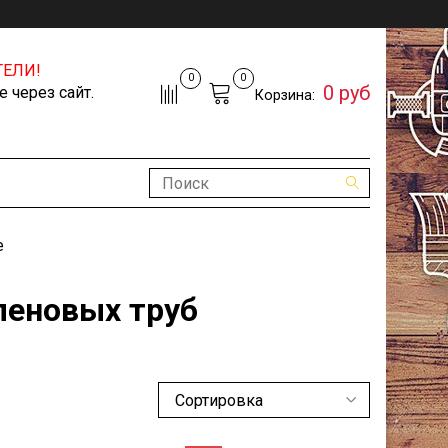
ЕЛИ!
0
0
0 руб
 через сайт.
Корзина:
е
леновых труб