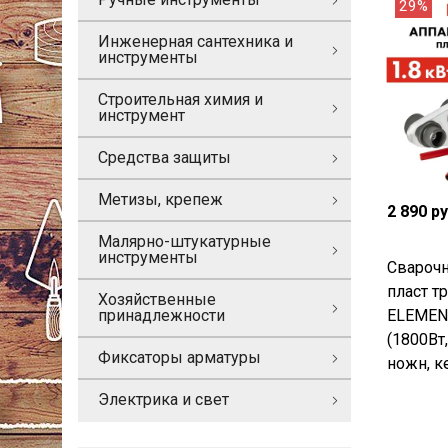
29%
Инженерная сантехника и
инструменты
Строительная химия и
инструмент
Средства защиты
Метизы, крепеж
2 890 р
Малярно-штукатурные
инструменты
Сварочн
пласт т
Хозяйственные
ELEMENT
принадлежности
(1800Вт
Фиксаторы арматуры
ножн, к
Электрика и свет