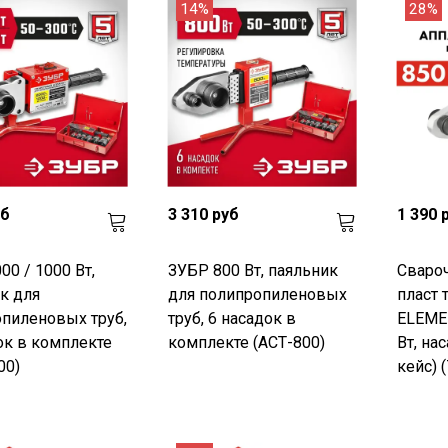
14%
28%
уб
3 310 руб
1 390 
00 / 1000 Вт,
ЗУБР 800 Вт, паяльник
Свароч
к для
для полипропиленовых
пласт 
пиленовых труб,
труб, 6 насадок в
ELEMEN
ок в комплекте
комплекте (АСТ-800)
Вт, на
00)
кейс) 