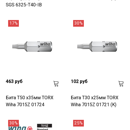
SGS 6325-T40-IB
17%
30%
463 руб
102 руб
Бита T50 х35мм TORX
Бита T30 х25мм TORX
Wiha 7015Z 01724
Wiha 7015Z 01721 (K)
30%
25%