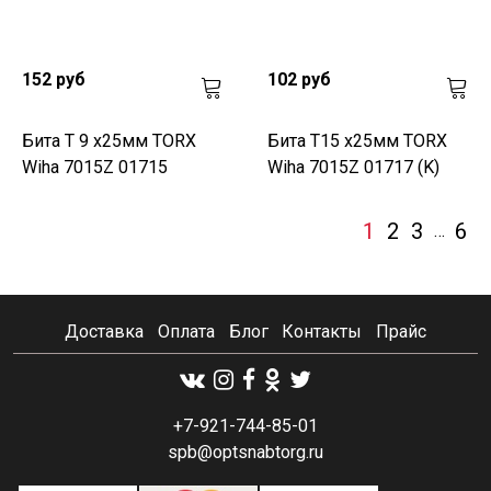
152 руб
102 руб
Бита T 9 х25мм TORX
Бита T15 х25мм TORX
Wiha 7015Z 01715
Wiha 7015Z 01717 (K)
1
2
3
6
…
Доставка
Оплата
Блог
Контакты
Прайс
+7-921-744-85-01
spb@optsnabtorg.ru