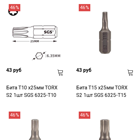
46%
46%
43 руб
43 руб
Бита T10 х25мм TORX
Бита T15 х25мм TORX
S2 1шт SGS 6325-T10
S2 1шт SGS 6325-T15
46%
46%