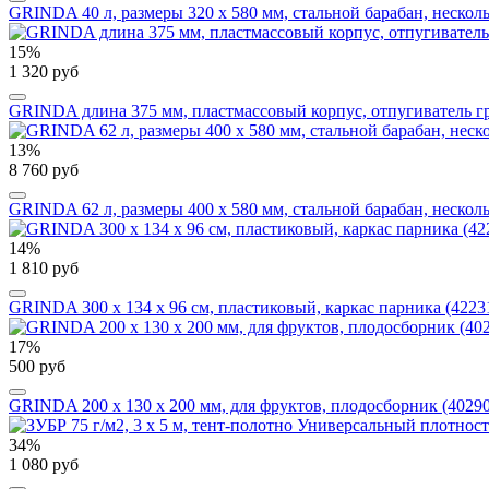
GRINDA 40 л, размеры 320 х 580 мм, стальной барабан, нескольз
15%
1 320 руб
GRINDA длина 375 мм, пластмассовый корпус, отпугиватель гр
13%
8 760 руб
GRINDA 62 л, размеры 400 х 580 мм, стальной барабан, нескольз
14%
1 810 руб
GRINDA 300 х 134 х 96 см, пластиковый, каркас парника (4223
17%
500 руб
GRINDA 200 х 130 х 200 мм, для фруктов, плодосборник (40290
34%
1 080 руб