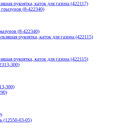
ящая рукоятка, каток для газона (422117)
ызунов (8-422340)
ящая рукоятка, каток для газона (422115)
13-300)
)