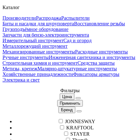
Каталог
Производители
Распродажа
Распылители
Биты и насадки для шуруповерта
Восстановление резьбы
Грузоподъёмное оборудование
Запчасти для бензо-электроинструмента
Измерительный инструмент
Сад и огород
Металлорежущий инструмент
Механизированные инструменты
Расходные инструменты
Ручные инструменты
Инженерная сантехника и инструменты
Строительная химия и инструмент
Средства защиты
Метизы, крепеж
Малярно-штукатурные инструменты
Хозяйственные принадлежности
Фиксаторы арматуры
Электрика и свет
Фильтры
Цена
Применить
Бренд
JONNESWAY
KRAFTOOL
STAYER