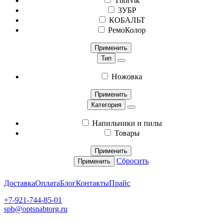
Thorvik
ЗУБР
КОБАЛЬТ
РемоКолор
Применить
Тип
Ножовка
Применить
Категория
Напильники и пилы
Товары
Применить
Сбросить
Применить
Доставка
Оплата
Блог
Контакты
Прайс
+7-921-744-85-01
spb@optsnabtorg.ru