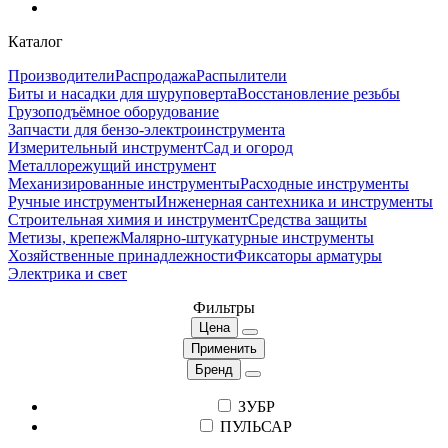
Каталог
Производители
Распродажа
Распылители
Биты и насадки для шуруповерта
Восстановление резьбы
Грузоподъёмное оборудование
Запчасти для бензо-электроинструмента
Измерительный инструмент
Сад и огород
Металлорежущий инструмент
Механизированные инструменты
Расходные инструменты
Ручные инструменты
Инженерная сантехника и инструменты
Строительная химия и инструмент
Средства защиты
Метизы, крепеж
Малярно-штукатурные инструменты
Хозяйственные принадлежности
Фиксаторы арматуры
Электрика и свет
Фильтры
Цена
Применить
Бренд
ЗУБР
ПУЛЬСАР