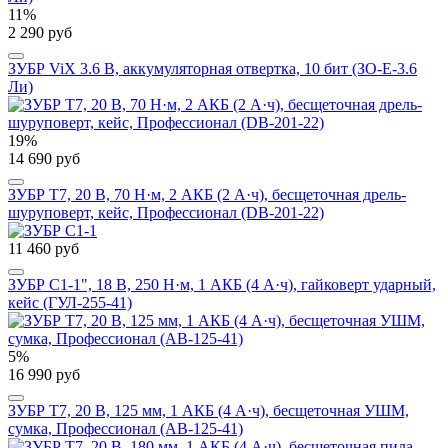
11%
2 290 руб
ЗУБР ViX 3.6 В, аккумуляторная отвертка, 10 бит (ЗО-Е-3.6
Ли)
19%
14 690 руб
ЗУБР Т7, 20 В, 70 Н·м, 2 АКБ (2 А·ч), бесщеточная дрель-
шуруповерт, кейс, Профессионал (DB-201-22)
11 460 руб
ЗУБР С1-1", 18 В, 250 Н·м, 1 АКБ (4 А·ч), гайковерт ударный,
кейс (ГУЛ-255-41)
5%
16 990 руб
ЗУБР Т7, 20 В, 125 мм, 1 АКБ (4 А·ч), бесщеточная УШМ,
сумка, Профессионал (AB-125-41)