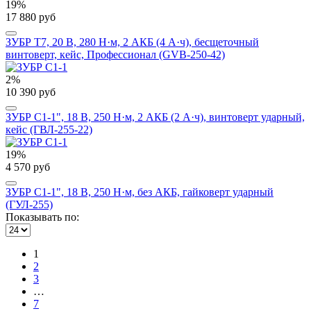
19%
17 880 руб
ЗУБР Т7, 20 В, 280 Н·м, 2 АКБ (4 А·ч), бесщеточный
винтоверт, кейс, Профессионал (GVB-250-42)
2%
10 390 руб
ЗУБР С1-1", 18 В, 250 Н·м, 2 АКБ (2 А·ч), винтоверт ударный,
кейс (ГВЛ-255-22)
19%
4 570 руб
ЗУБР С1-1", 18 В, 250 Н·м, без АКБ, гайковерт ударный
(ГУЛ-255)
Показывать по:
1
2
3
…
7