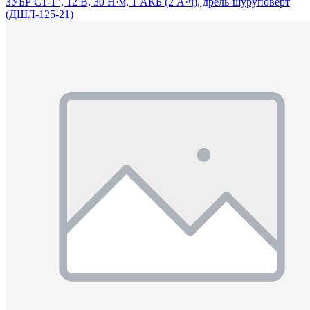
ЗУБР С1-1", 12 В, 30 Н·м, 1 АКБ (2 А·ч), дрель-шуруповерт
(ДШЛ-125-21)