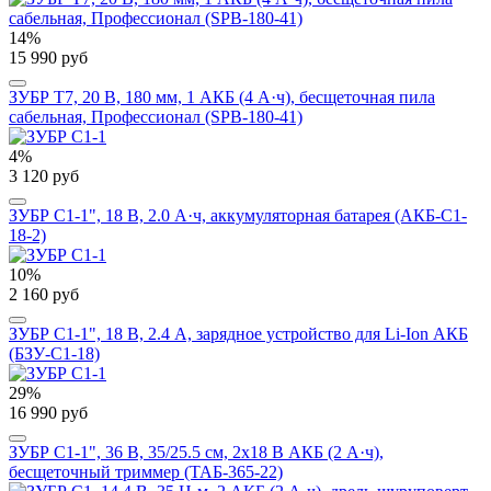
14%
15 990 руб
ЗУБР Т7, 20 В, 180 мм, 1 АКБ (4 А·ч), бесщеточная пила
сабельная, Профессионал (SPB-180-41)
4%
3 120 руб
ЗУБР С1-1", 18 В, 2.0 А·ч, аккумуляторная батарея (АКБ-С1-
18-2)
10%
2 160 руб
ЗУБР С1-1", 18 В, 2.4 А, зарядное устройство для Li-Ion АКБ
(БЗУ-С1-18)
29%
16 990 руб
ЗУБР С1-1", 36 В, 35/25.5 см, 2х18 В АКБ (2 А·ч),
бесщеточный триммер (ТАБ-365-22)