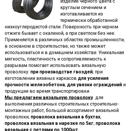
изделие черного цвета с
круглым сечением и
изготавливается из
термически обработанной
низкоуглеродистой стали. Поверхность при черном
отжиге бывает с окалиной, а при светлом без нее.
Применяется в различных областях промышленности,
в основном в строительстве, но также может
использоваться и в домашнем хозяйстве. Уникальная
мягкость, пластичность и сопротивляемость к
разрывам помогает использовать вязальную
проволоку:
при производстве гвоздей
; при
изготовлении вязаных каркасов
для усиления
прочности железобетона
;
для увязки ограждений
и
продукции во время транспортировки.
Мы предлагаем вязальную проволоку
для
выполнения различных строительных строительно-
монтажных работ, большой ассортимент вязальной
проволоки,
проволока вязальная в бухтах
,
проволока вязальная в нарезке по 5кг
,
проволока
вязальная с петлями по 1000шт.