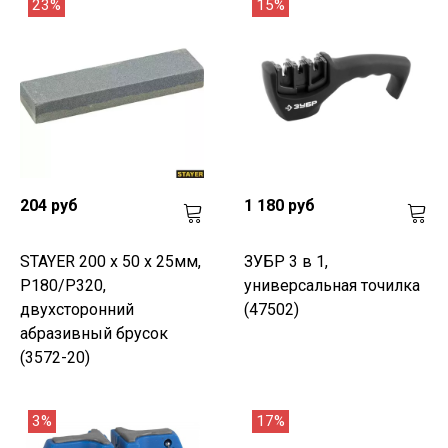
23%
15%
204 руб
1 180 руб
STAYER 200 x 50 x 25мм,
ЗУБР 3 в 1,
P180/P320,
универсальная точилка
двухсторонний
(47502)
абразивный брусок
(3572-20)
3%
17%