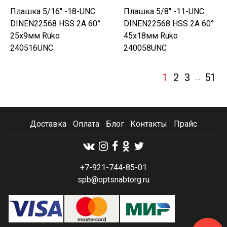
Плашка 5/16" -18-UNC
Плашка 5/8" -11-UNC
DINEN22568 HSS 2A 60°
DINEN22568 HSS 2A 60°
25x9мм Ruko
45x18мм Ruko
240516UNC
240058UNC
1
2
3
51
…
Доставка
Оплата
Блог
Контакты
Прайс
+7-921-744-85-01
spb@optsnabtorg.ru