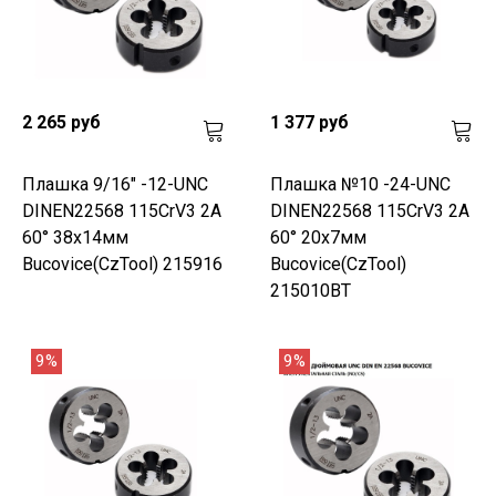
2 265 руб
1 377 руб
Плашка 9/16" -12-UNC
Плашка №10 -24-UNC
DINEN22568 115CrV3 2A
DINEN22568 115CrV3 2A
60° 38x14мм
60° 20x7мм
Bucovice(CzTool) 215916
Bucovice(CzTool)
215010BT
9%
9%