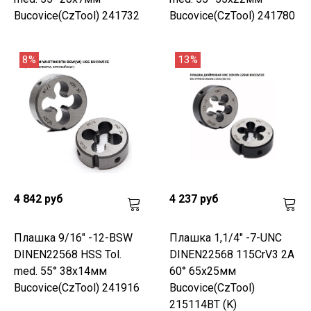
Bucovice(CzTool) 241732
Bucovice(CzTool) 241780
8%
13%
4 842 руб
4 237 руб
Плашка 9/16" -12-BSW
Плашка 1,1/4" -7-UNC
DINEN22568 HSS Tol.
DINEN22568 115CrV3 2A
med. 55° 38x14мм
60° 65x25мм
Bucovice(CzTool) 241916
Bucovice(CzTool)
215114BT (K)