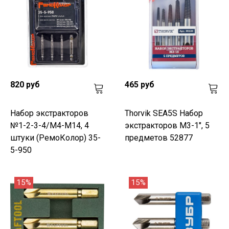
820 руб
465 руб
Набор экстракторов
Thorvik SEA5S Набор
№1-2-3-4/М4-М14, 4
экстракторов М3-1", 5
штуки (РемоКолор) 35-
предметов 52877
5-950
15%
15%