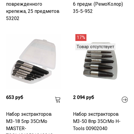
поврежденного
6 предм. (РемоКолор)
крепежа, 25 предметов
35-5-952
53202
17%
Товар отсутствует
653 руб
2 094 руб
Набор экстракторов
Набор экстракторов
М3-18 5пр 35CrMo
М3-50 8пр 35CrMo H-
MASTER-
Tools 00902040