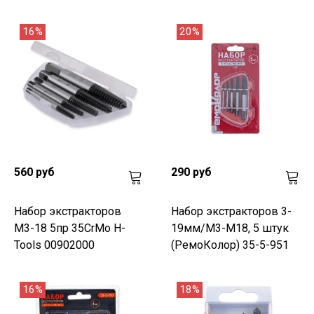
16%
20%
560 руб
290 руб
Набор экстракторов
Набор экстракторов 3-
М3-18 5пр 35CrMo H-
19мм/М3-М18, 5 штук
Tools 00902000
(РемоКолор) 35-5-951
16%
18%