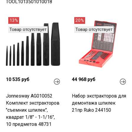
TOOL1013501010018
13%
20%
Товар отсутствует
Товар отсутствует
10 535 руб
44 968 руб
Jonnesway AG010052
Набор экстракторов для
Комплект экстракторов
демонтажа шпилек
"съемник шпилек",
21пр Ruko 244150
квадрат 1/8" - 1-1/16",
10 предметов 48731