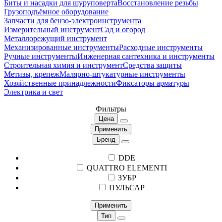
Биты и насадки для шуруповерта
Восстановление резьбы
Грузоподъёмное оборудование
Запчасти для бензо-электроинструмента
Измерительный инструмент
Сад и огород
Металлорежущий инструмент
Механизированные инструменты
Расходные инструменты
Ручные инструменты
Инженерная сантехника и инструменты
Строительная химия и инструмент
Средства защиты
Метизы, крепеж
Малярно-штукатурные инструменты
Хозяйственные принадлежности
Фиксаторы арматуры
Электрика и свет
Фильтры
Цена
Применить
Бренд
DDE
QUATTRO ELEMENTI
ЗУБР
ПУЛЬСАР
Применить
Тип