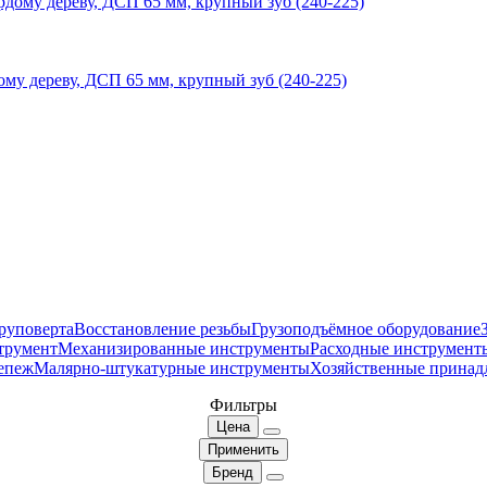
у дереву, ДСП 65 мм, крупный зуб (240-225)
руповерта
Восстановление резьбы
Грузоподъёмное оборудование
трумент
Механизированные инструменты
Расходные инструмент
епеж
Малярно-штукатурные инструменты
Хозяйственные принад
Фильтры
Цена
Применить
Бренд