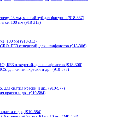
ву, 28 мм, мелкий зуб для фигурно (918-337)
, 100 мм (918-313)
 БЕЗ отверстий, для шлифлистов (918-306)
ля снятия краски и др., (910-577)
аски и др., (910-584)