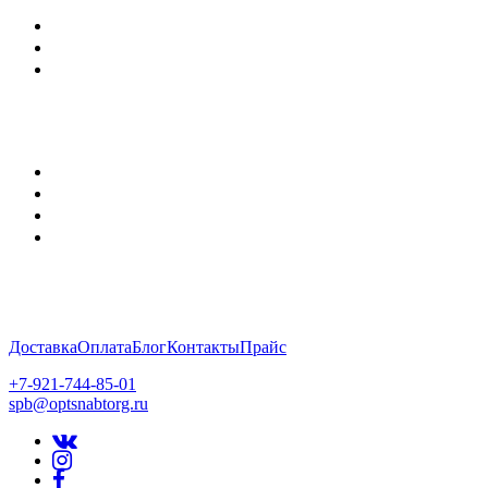
Доставка
Оплата
Блог
Контакты
Прайс
+7-921-744-85-01
spb@optsnabtorg.ru