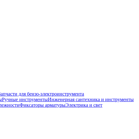
Запчасти для бензо-электроинструмента
ы
Ручные инструменты
Инженерная сантехника и инструменты
лежности
Фиксаторы арматуры
Электрика и свет