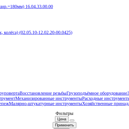
р.=180мм) 16.04.33.00.00
колёса) (02.05.10-12.02.20-00.0425)
руповерта
Восстановление резьбы
Грузоподъёмное оборудование
трумент
Механизированные инструменты
Расходные инструмент
епеж
Малярно-штукатурные инструменты
Хозяйственные принад
Фильтры
Цена
Применить