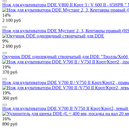
Нож для культиватора DDE V800 II Крот 3 / V 600 II - 65HPR "
14%
2 100 руб
Нож для культиватора DDE Мустанг 2, 3, Кентавры правый (
9%
2 690 руб
Окучник DDE однорядный створчатый для DDE "Тролль/Хобб
19%
370 руб
Нож для культиватора DDE V700 II / V750 II Крот/Крот2 , пра
19%
360 руб
Нож для культиватора DDE V700 II /V750 II Крот/Крот2, левый
16%
890 руб