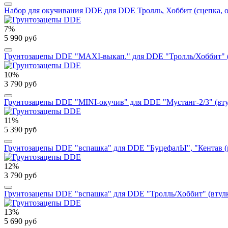
Набор для окучивания DDE для DDE Тролль, Хоббит (сцепка, оку
7%
5 990 руб
Грунтозацепы DDE "MAXI-выкап." для DDE "Тролль/Хоббит" (
10%
3 790 руб
Грунтозацепы DDE "MINI-окучив" для DDE "Мустанг-2/3" (вту
11%
5 390 руб
Грунтозацепы DDE "вспашка" для DDE "БуцефалЫ", "Кентав 
12%
3 790 руб
Грунтозацепы DDE "вспашка" для DDE "Тролль/Хоббит" (втул
13%
5 690 руб