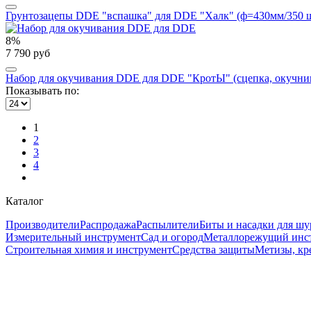
Грунтозацепы DDE "вспашка" для DDE "Халк" (ф=430мм/350 ши
8%
7 790 руб
Набор для окучивания DDE для DDE "КротЫ" (сцепка, окучник, 
Показывать по:
1
2
3
4
Каталог
Производители
Распродажа
Распылители
Биты и насадки для шу
Измерительный инструмент
Сад и огород
Металлорежущий инс
Строительная химия и инструмент
Средства защиты
Метизы, кр