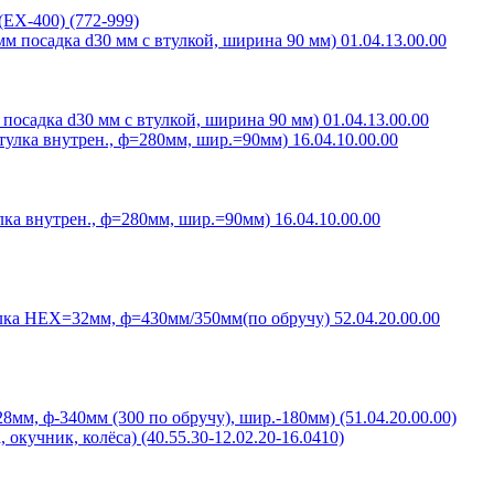
(EX-400) (772-999)
посадка d30 мм с втулкой, ширина 90 мм) 01.04.13.00.00
а внутрен., ф=280мм, шир.=90мм) 16.04.10.00.00
ка HEX=32мм, ф=430мм/350мм(по обручу) 52.04.20.00.00
мм, ф-340мм (300 по обручу), шир.-180мм) (51.04.20.00.00)