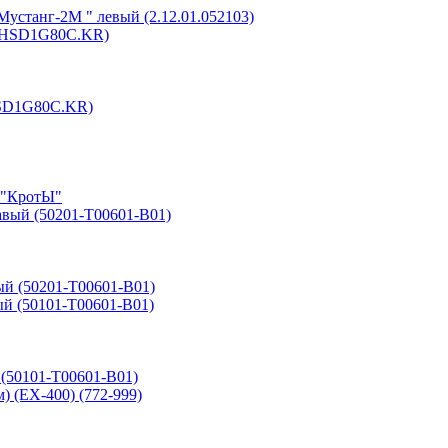
 Мустанг-2M " левый (2.12.01.052103)
HSD1G80C.KR)
 "КротЫ"
вый (50201-T00601-B01)
 (50101-T00601-B01)