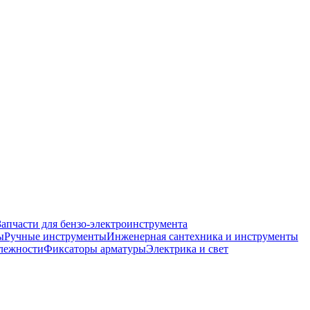
Запчасти для бензо-электроинструмента
ы
Ручные инструменты
Инженерная сантехника и инструменты
лежности
Фиксаторы арматуры
Электрика и свет