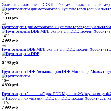
Удлинитель для шнека DDE (L = 400 мм, посадка на вал 20 мм) 
13%
7 990 руб
Грунтозацепы для мотоблоков и культиваторов (общий d680 мм 
14%
2 990 руб
Грунтозацепы DDE MINI-окучив для DDE Тролль, Хоббит (втулк
12%
6 190 руб
Грунтозацепы DDE "вспашка" для DDE Минотавр, Молох (втул
10%
4 890 руб
Грунтозацепы "вспашка" для DDE Мустанг-2/3 (втулка внут ф-28
11%
7 990 руб