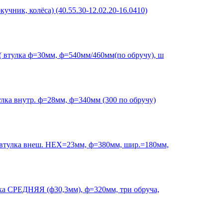
чник, колёса) (40.55.30-12.02.20-16.0410)
 втулка ф=30мм, ф=540мм/460мм(по обручу), ш
лка внутр. ф=28мм, ф=340мм (300 по обручу)
(втулка внеш. HEX=23мм, ф=380мм, шир.=180мм,
ка СРЕДНЯЯ (ф30,3мм), ф=320мм, три обруча,