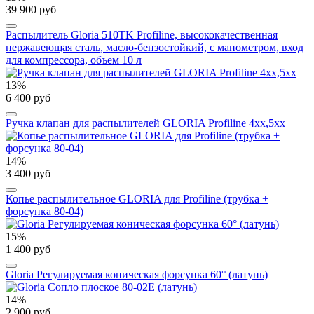
39 900 руб
Распылитель Gloria 510TK Profiline, высококачественная
нержавеющая сталь, масло-бензостойкий, с манометром, вход
для компрессора, объем 10 л
13%
6 400 руб
Ручка клапан для распылителей GLORIA Profiline 4xx,5xx
14%
3 400 руб
Копье распылительное GLORIA для Profiline (трубка +
форсунка 80-04)
15%
1 400 руб
Gloria Регулируемая коническая форсунка 60° (латунь)
14%
2 900 руб