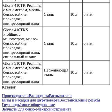
Gloria 410TK Profiline,
с манометром, масло-
бензостойкие
Cталь
10 л
6 атм
прокладки,
компрессорный вход
Gloria 410TKS
Profiline, с
манометром, масло-
бензостойкие
Cталь
10 л
6 атм
прокладки,
компрессорный вход,
спиральный шланг
Gloria 510TK Profiline,
с манометром, масло-
Нержавеющая
бензостойкие
10 л
6 атм
сталь
прокладки,
компрессорный вход
Каталог
Производители
Распродажа
Распылители
Биты и насадки для шуруповерта
Восстановление резьбы
Грузоподъёмное оборудование
Запчасти для бензо-электроинструмента