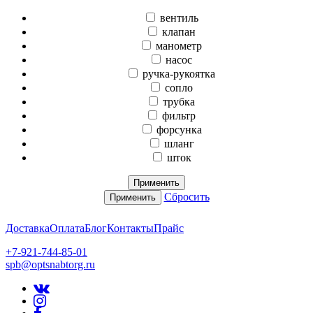
вентиль
клапан
манометр
насос
ручка-рукоятка
сопло
трубка
фильтр
форсунка
шланг
шток
Применить
Сбросить
Применить
Доставка
Оплата
Блог
Контакты
Прайс
+7-921-744-85-01
spb@optsnabtorg.ru