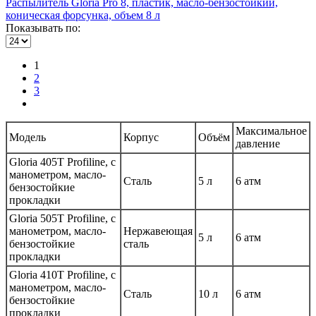
Распылитель Gloria Pro 8, пластик, масло-бензостойкий,
коническая форсунка, объем 8 л
Показывать по:
1
2
3
Максимальное
Модель
Корпус
Объём
давление
Gloria 405T Profiline, с
манометром, масло-
Сталь
5 л
6 атм
бензостойкие
прокладки
Gloria 505T Profiline, с
манометром, масло-
Нержавеющая
5 л
6 атм
бензостойкие
сталь
прокладки
Gloria 410T Profiline, с
манометром, масло-
Cталь
10 л
6 атм
бензостойкие
прокладки