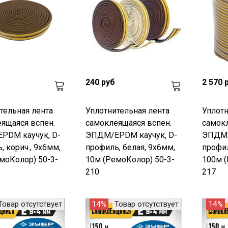
240 руб
2 570 
тельная лента
Уплотнительная лента
Уплотн
ящаяся вспен.
самоклеящаяся вспен.
самокл
PDM каучук, D-
ЭПДМ/EPDM каучук, D-
ЭПДМ/
, корич., 9x6мм,
профиль, белая, 9x6мм,
профил
моКолор) 50-3-
10м (РемоКолор) 50-3-
100м (
210
217
Товар отсутствует
14%
Товар отсутствует
14%