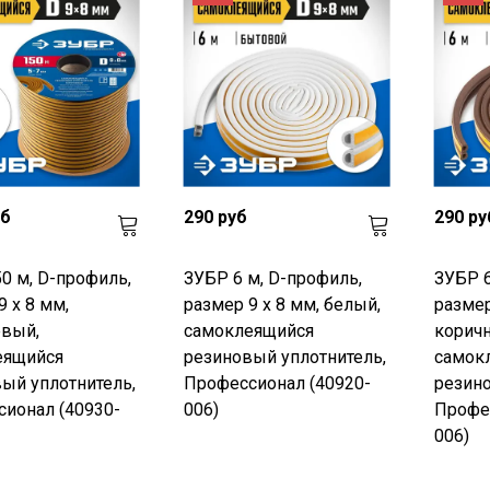
уб
290 руб
290 ру
0 м, D-профиль,
ЗУБР 6 м, D-профиль,
ЗУБР 6
9 х 8 мм,
размер 9 х 8 мм, белый,
размер
евый,
самоклеящийся
корич
еящийся
резиновый уплотнитель,
самок
ый уплотнитель,
Профессионал (40920-
резино
ионал (40930-
006)
Профес
006)