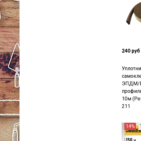
240 руб
Уплотни
самокле
ЭПДМ/E
профиль
10м (Ре
211
14%