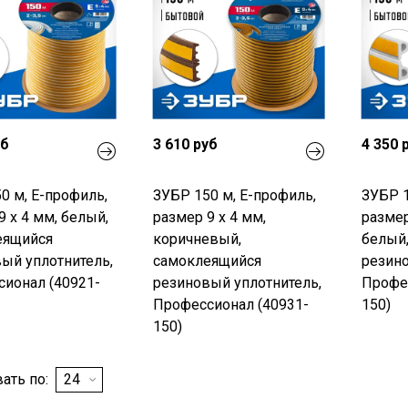
уб
3 610 руб
4 350 
0 м, E-профиль,
ЗУБР 150 м, E-профиль,
ЗУБР 1
9 х 4 мм, белый,
размер 9 х 4 мм,
размер
еящийся
коричневый,
белый
ый уплотнитель,
самоклеящийся
резино
ионал (40921-
резиновый уплотнитель,
Профес
Профессионал (40931-
150)
150)
ать по: