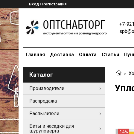
Вход / Регистрация
+7-92
spb@op
Главная
Доставка
Оплата
Статьи
Пун
Хо
Каталог
Упл
Производители
Распродажа
Распылители
Биты и насадки для
шуруповерта
14%