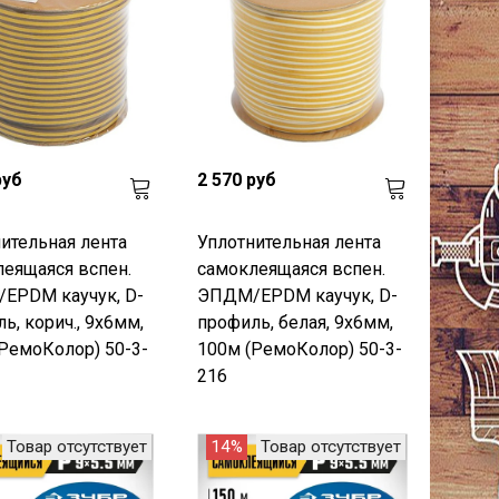
руб
2 570 руб
ительная лента
Уплотнительная лента
еящаяся вспен.
самоклеящаяся вспен.
EPDM каучук, D-
ЭПДМ/EPDM каучук, D-
ь, корич., 9x6мм,
профиль, белая, 9x6мм,
РемоКолор) 50-3-
100м (РемоКолор) 50-3-
216
Товар отсутствует
14%
Товар отсутствует