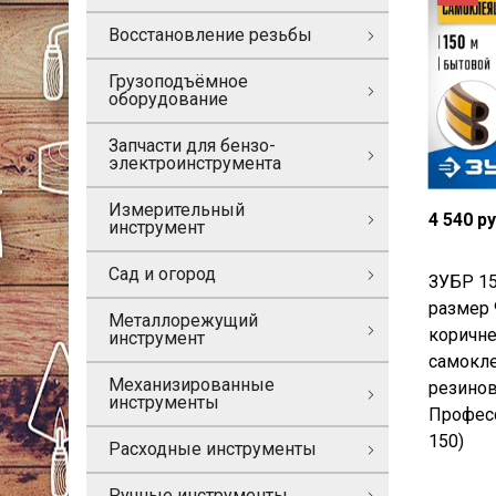
Восстановление резьбы
Грузоподъёмное
оборудование
Запчасти для бензо-
электроинструмента
Измерительный
4 540 р
инструмент
Сад и огород
ЗУБР 15
размер 
Металлорежущий
коричн
инструмент
самокл
Механизированные
резинов
инструменты
Професс
150)
Расходные инструменты
Ручные инструменты