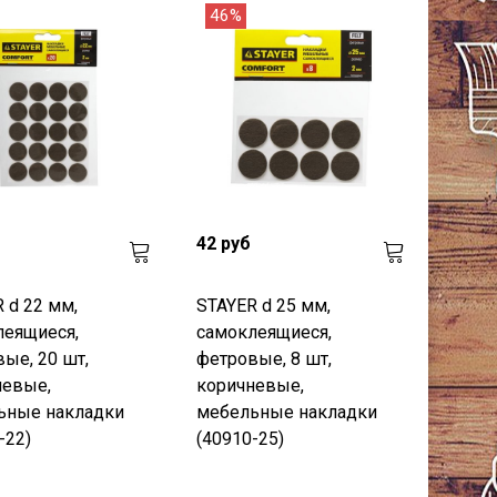
46%
42 руб
 d 22 мм,
STAYER d 25 мм,
леящиеся,
самоклеящиеся,
ые, 20 шт,
фетровые, 8 шт,
невые,
коричневые,
ьные накладки
мебельные накладки
-22)
(40910-25)