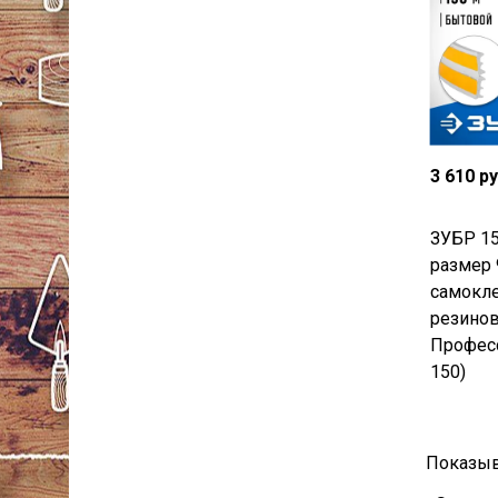
3 610 р
ЗУБР 15
размер 
самокл
резинов
Професс
150)
Показыв