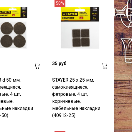
50%
35 руб
 d 50 мм,
STAYER 25 х 25 мм,
леящиеся,
самоклеящиеся,
ые, 4 шт,
фетровые, 4 шт,
невые,
коричневые,
ьные накладки
мебельные накладки
-50)
(40912-25)