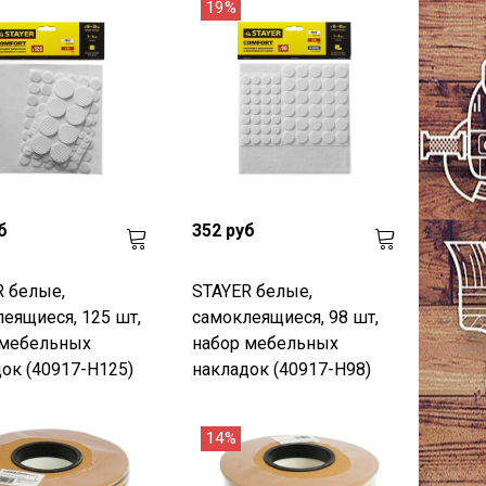
19%
б
352 руб
 белые,
STAYER белые,
еящиеся, 125 шт,
самоклеящиеся, 98 шт,
 мебельных
набор мебельных
ок (40917-H125)
накладок (40917-H98)
14%