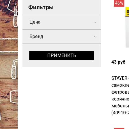
46%
Фильтры
Цена
Бренд
ПРИМЕНИТЬ
43 руб
STAYER 
самокле
фетровы
коричн
мебель
(40910-