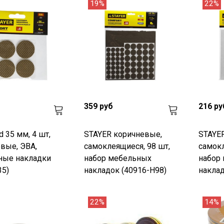
19%
22%
359 руб
216 ру
d 35 мм, 4 шт,
STAYER коричневые,
STAYER
вые, ЭВА,
самоклеящиеся, 98 шт,
самокл
ные накладки
набор мебельных
набор
35)
накладок (40916-H98)
наклад
22%
14%