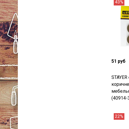
43%
51 руб
STAYER 
коричне
мебель
(40914-
22%