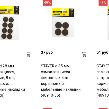
49%
43%
37 руб
51 руб
d 28 мм,
STAYER d 35 мм,
STAYER
ящиеся,
самоклеящиеся,
самок
е, 8 шт,
фетровые, 4 шт,
фетров
евые,
коричневые,
корич
ные накладки
мебельные накладки
мебел
28)
(40910-35)
(40910