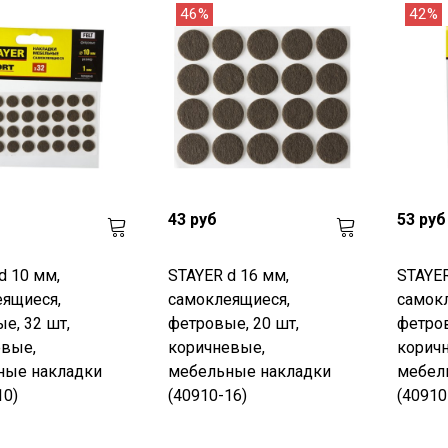
46%
42%
43 руб
53 руб
d 10 мм,
STAYER d 16 мм,
STAYER
ящиеся,
самоклеящиеся,
самок
е, 32 шт,
фетровые, 20 шт,
фетров
евые,
коричневые,
корич
ные накладки
мебельные накладки
мебел
10)
(40910-16)
(40910