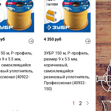
руб
4 350 руб
50 м, P-профиль,
ЗУБР 150 м, P-профиль,
 9 х 5.5 мм,
размер 9 х 5.5 мм,
, самоклеящийся
коричневый,
вый уплотнитель,
самоклеящийся
сионал (40922-
резиновый уплотнитель,
Профессионал (40932-
150)
1
2