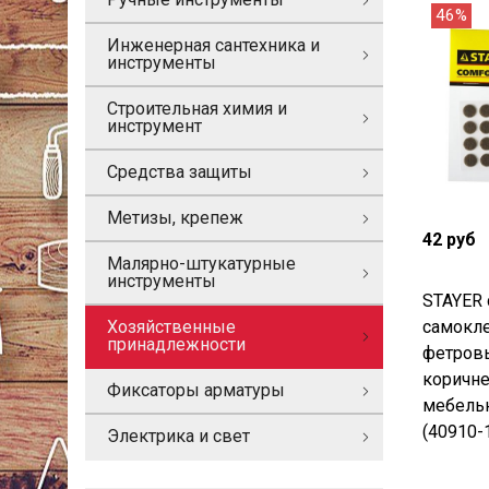
46%
Инженерная сантехника и
инструменты
Строительная химия и
инструмент
Средства защиты
Метизы, крепеж
42 руб
Малярно-штукатурные
инструменты
STAYER 
самокле
Хозяйственные
принадлежности
фетровы
коричн
Фиксаторы арматуры
мебель
(40910-
Электрика и свет