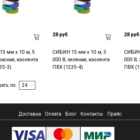
28 руб
28 руб
5 мм х 10 м, 5
СИБИН 15 мм х 10 м, 5
СИБИН 
расная, изолента
000 В, зеленая, изолента
000 В,
35-3)
ПВХ (1235-4)
ПВХ (1
ать по:
Доставка
Оплата
Блог
Контакты
Прайс