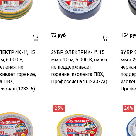
73 руб
154 ру
ЛЕКТРИК-1", 15
ЗУБР ЭЛЕКТРИК-1", 15
ЗУБР 
м, 6 000 В,
мм х 10 м, 6 000 В, синяя,
мм х 20
еленая, не
не поддерживает
черная
ивает горение,
горение, изолента ПВХ,
поддер
а ПВХ,
Профессионал (1233-73)
изолен
ионал (1233-6)
Профес
25%
26%