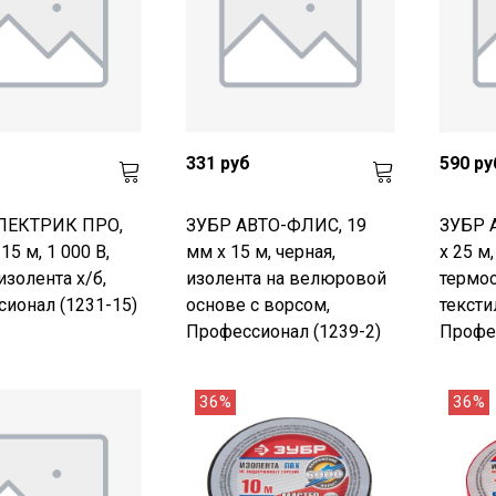
331 руб
590 ру
ЛЕКТРИК ПРО,
ЗУБР АВТО-ФЛИС, 19
ЗУБР 
15 м, 1 000 В,
мм х 15 м, черная,
х 25 м,
изолента х/б,
изолента на велюровой
термос
ионал (1231-15)
основе с ворсом,
тексти
Профессионал (1239-2)
Профес
36%
36%