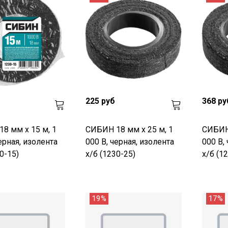
225 руб
368 ру
8 мм х 15 м, 1
СИБИН 18 мм х 25 м, 1
СИБИН 
ерная, изолента
000 В, черная, изолента
000 В,
0-15)
х/б (1230-25)
х/б (1
19%
17%