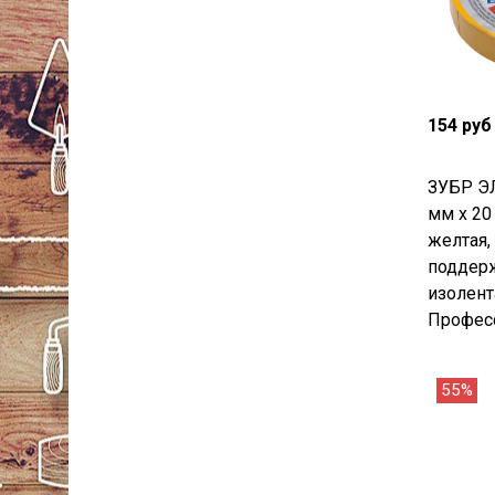
154 руб
ЗУБР Э
мм х 20 
желтая,
поддерж
изолент
Професс
55%