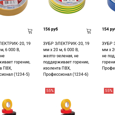
156 руб
154 ру
ЛЕКТРИК-20, 19
ЗУБР ЭЛЕКТРИК-20, 19
ЗУБР 
м, 6 000 В,
мм х 20 м, 6 000 В,
мм х 20
 не
желто-зеленая, не
не по
ивает горение,
поддерживает горение,
горени
а ПВХ,
изолента ПВХ,
Профес
ионал (1234-5)
Профессионал (1234-6)
55%
55%