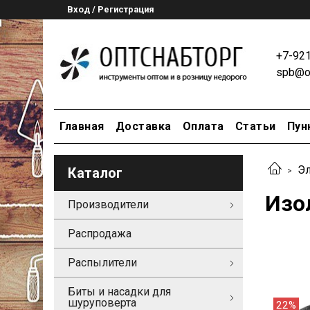
Вход / Регистрация
+7-92
spb@op
Главная
Доставка
Оплата
Статьи
Пун
Эл
Каталог
Изо
Производители
Распродажа
Распылители
Биты и насадки для
шуруповерта
22%