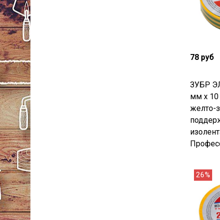
78 руб
ЗУБР Э
мм х 10 
желто-з
поддерж
изолент
Професс
26%