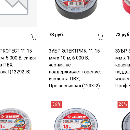
73 руб
73 руб
PROTECT-1", 15
ЗУБР ЭЛЕКТРИК-1", 15
ЗУБР 
м, 5 000 В, синяя,
мм х 10 м, 6 000 В,
мм х 10
а ПВХ,
черная, не
красна
onal (12292-B)
поддерживает горение,
поддер
изолента ПВХ,
изолен
Профессионал (1233-2)
Профес
36%
26%