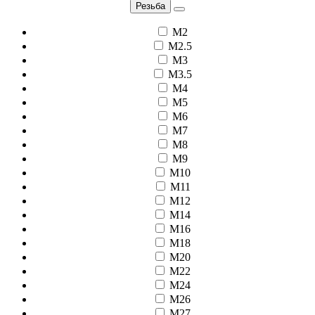
Резьба
M2
M2.5
M3
M3.5
M4
M5
M6
M7
M8
M9
M10
M11
M12
M14
M16
M18
M20
M22
M24
M26
M27