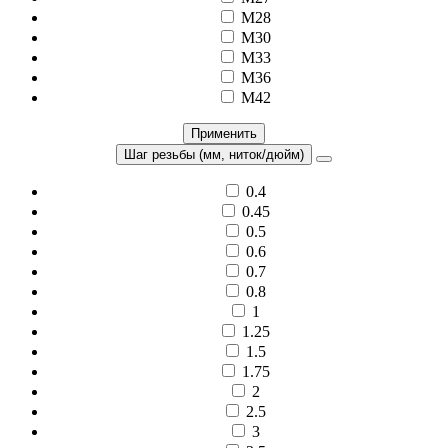
M28
M30
M33
M36
M42
Применить
Шаг резьбы (мм, ниток/дюйм)
0.4
0.45
0.5
0.6
0.7
0.8
1
1.25
1.5
1.75
2
2.5
3