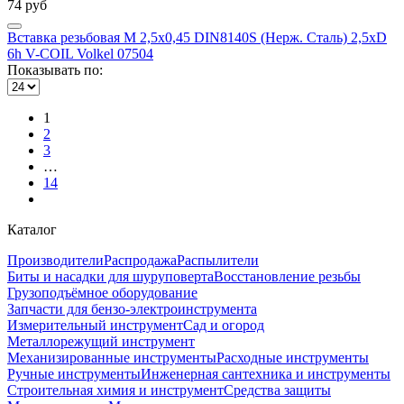
74 руб
Вставка резьбовая М 2,5х0,45 DIN8140S (Нерж. Сталь) 2,5xD
6h V-COIL Volkel 07504
Показывать по:
1
2
3
…
14
Каталог
Производители
Распродажа
Распылители
Биты и насадки для шуруповерта
Восстановление резьбы
Грузоподъёмное оборудование
Запчасти для бензо-электроинструмента
Измерительный инструмент
Сад и огород
Металлорежущий инструмент
Механизированные инструменты
Расходные инструменты
Ручные инструменты
Инженерная сантехника и инструменты
Строительная химия и инструмент
Средства защиты