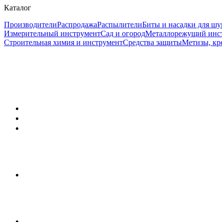
Каталог
Производители
Распродажа
Распылители
Биты и насадки для шу
Измерительный инструмент
Сад и огород
Металлорежущий инс
Строительная химия и инструмент
Средства защиты
Метизы, кр