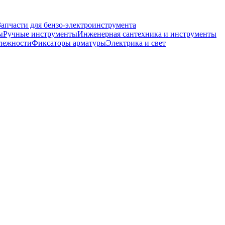
Запчасти для бензо-электроинструмента
ы
Ручные инструменты
Инженерная сантехника и инструменты
лежности
Фиксаторы арматуры
Электрика и свет