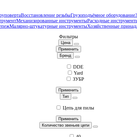
руповерта
Восстановление резьбы
Грузоподъёмное оборудование
трумент
Механизированные инструменты
Расходные инструмент
епеж
Малярно-штукатурные инструменты
Хозяйственные принад
Фильтры
Цена
Применить
Бренд
DDE
Yard
ЗУБР
Применить
Тип
Цепь для пилы
Применить
Количество звеньев цепи
40