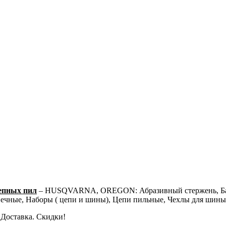
епных пил
– HUSQVARNA, OREGON: Абразивный стержень, Бара
 свечные, Наборы ( цепи и шины), Цепи пильные, Чехлы для ши
 Доставка. Скидки!