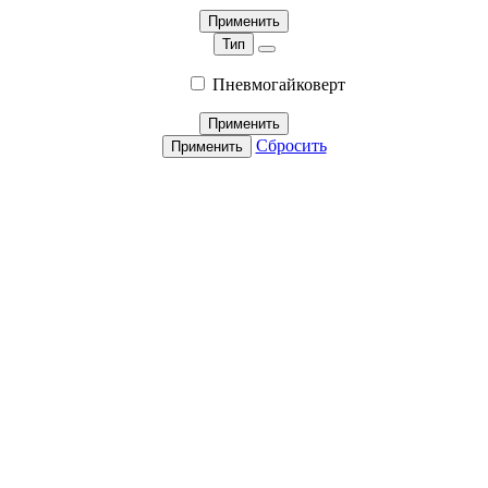
Применить
Тип
Пневмогайковерт
Применить
Сбросить
Применить