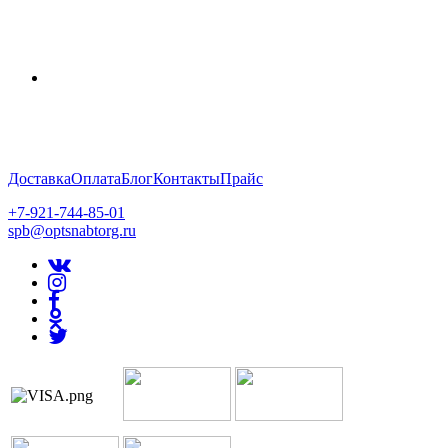
Доставка
Оплата
Блог
Контакты
Прайс
+7-921-744-85-01
spb@optsnabtorg.ru