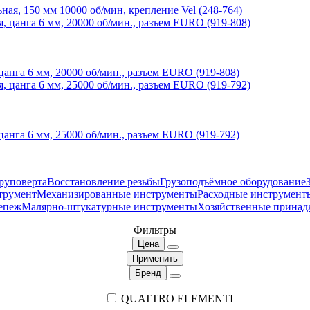
 150 мм 10000 об/мин, крепление Vel (248-764)
а 6 мм, 20000 об/мин., разъем EURO (919-808)
а 6 мм, 25000 об/мин., разъем EURO (919-792)
руповерта
Восстановление резьбы
Грузоподъёмное оборудование
трумент
Механизированные инструменты
Расходные инструмент
епеж
Малярно-штукатурные инструменты
Хозяйственные принад
Фильтры
Цена
Применить
Бренд
QUATTRO ELEMENTI