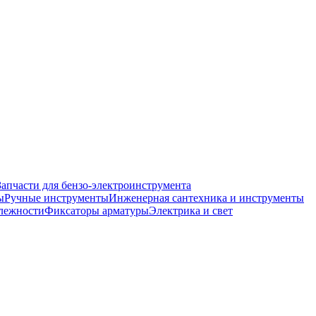
Запчасти для бензо-электроинструмента
ы
Ручные инструменты
Инженерная сантехника и инструменты
лежности
Фиксаторы арматуры
Электрика и свет