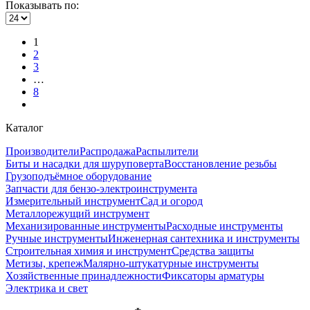
Показывать по:
1
2
3
…
8
Каталог
Производители
Распродажа
Распылители
Биты и насадки для шуруповерта
Восстановление резьбы
Грузоподъёмное оборудование
Запчасти для бензо-электроинструмента
Измерительный инструмент
Сад и огород
Металлорежущий инструмент
Механизированные инструменты
Расходные инструменты
Ручные инструменты
Инженерная сантехника и инструменты
Строительная химия и инструмент
Средства защиты
Метизы, крепеж
Малярно-штукатурные инструменты
Хозяйственные принадлежности
Фиксаторы арматуры
Электрика и свет