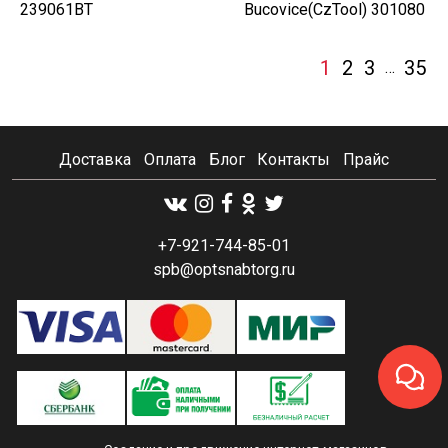
239061BT
Bucovice(CzTool) 301080
1
2
3
35
…
Доставка
Оплата
Блог
Контакты
Прайс
+7-921-744-85-01
spb@optsnabtorg.ru