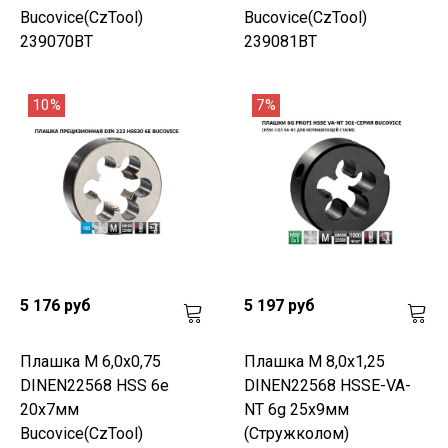
Bucovice(CzTool)
Bucovice(CzTool)
239070BT
239081BT
10%
7%
5 176 руб
5 197 руб
Плашка М 6,0х0,75
Плашка М 8,0х1,25
DINEN22568 HSS 6e
DINEN22568 HSSE-VA-
20х7мм
NT 6g 25х9мм
Bucovice(CzTool)
(Стружколом)