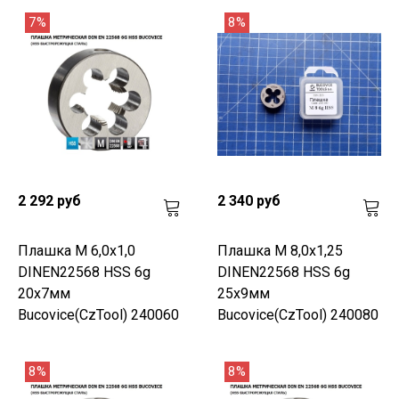
7%
8%
2 292 руб
2 340 руб
Плашка М 6,0х1,0
Плашка М 8,0х1,25
DINEN22568 HSS 6g
DINEN22568 HSS 6g
20х7мм
25х9мм
Bucovice(CzTool) 240060
Bucovice(CzTool) 240080
8%
8%