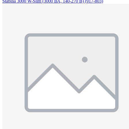
Stabilia 3000 W-Slim (3000 ВА, 140-270 В) (917-803)