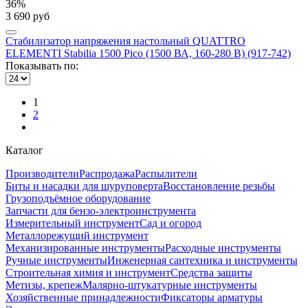
36%
3 690 руб
Стабилизатор напряжения настольный QUATTRO
ELEMENTI Stabilia 1500 Pico (1500 ВА, 160-280 В) (917-742)
Показывать по:
1
2
Каталог
Производители
Распродажа
Распылители
Биты и насадки для шуруповерта
Восстановление резьбы
Грузоподъёмное оборудование
Запчасти для бензо-электроинструмента
Измерительный инструмент
Сад и огород
Металлорежущий инструмент
Механизированные инструменты
Расходные инструменты
Ручные инструменты
Инженерная сантехника и инструменты
Строительная химия и инструмент
Средства защиты
Метизы, крепеж
Малярно-штукатурные инструменты
Хозяйственные принадлежности
Фиксаторы арматуры