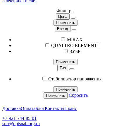
Электрика и свет
Фильтры
Цена
Применить
Бренд
MIRAX
QUATTRO ELEMENTI
ЗУБР
Применить
Тип
Стабилизатор напряжения
Применить
Сбросить
Применить
Доставка
Оплата
Блог
Контакты
Прайс
+7-921-744-85-01
spb@optsnabtorg.ru