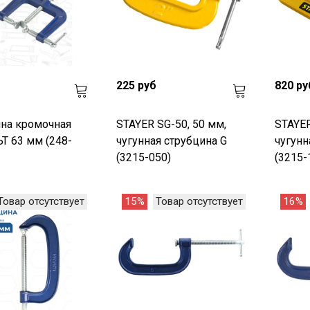
225 руб
820 ру
на кромочная
STAYER SG-50, 50 мм,
STAYER
 63 мм (248-
чугунная струбцина G
чугунн
(3215-050)
(3215-
Товар отсутствует
15%
Товар отсутствует
16%