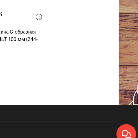
б
ина G-образная
ЬТ 100 мм (244-