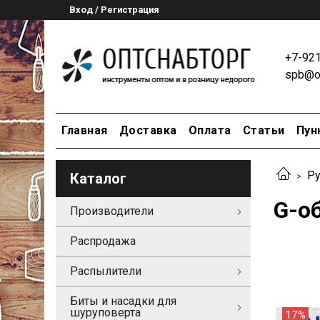
Вход / Регистрация
+7-92
spb@op
Главная
Доставка
Оплата
Статьи
Пун
Ру
Каталог
G-о
Производители
Распродажа
Распылители
Биты и насадки для
шуруповерта
17%