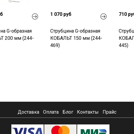
уб
1 070 руб
710 ру
на G-образная
Струбцина G-образная
Струбц
 200 мм (244-
КОБАЛЬТ 150 мм (244-
КОБАЛ
469)
445)
Доставка
Оплата
Блог
Контакты
Прайс