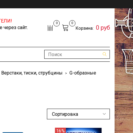
ЕЛИ!
0
0
0 руб
 через сайт.
Корзина:
Верстаки, тиски, струбцины
G-образные
16%