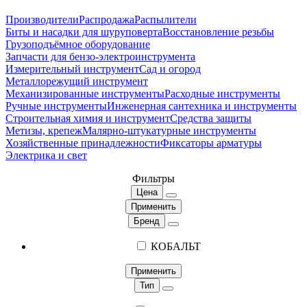
Производители
Распродажа
Распылители
Биты и насадки для шуруповерта
Восстановление резьбы
Грузоподъёмное оборудование
Запчасти для бензо-электроинструмента
Измерительный инструмент
Сад и огород
Металлорежущий инструмент
Механизированные инструменты
Расходные инструменты
Ручные инструменты
Инженерная сантехника и инструменты
Строительная химия и инструмент
Средства защиты
Метизы, крепеж
Малярно-штукатурные инструменты
Хозяйственные принадлежности
Фиксаторы арматуры
Электрика и свет
Фильтры
Цена
Применить
Бренд
КОБАЛЬТ
Применить
Тип