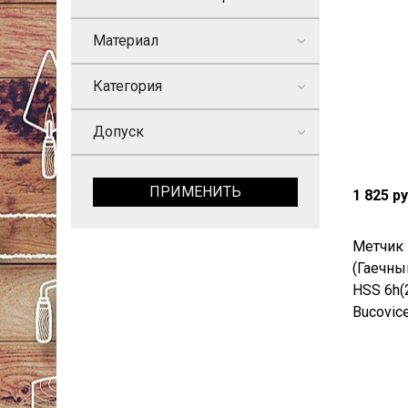
Материал
Категория
Допуск
ПРИМЕНИТЬ
1 825 р
Метчик 
(Гаечны
HSS 6h(
Bucovic