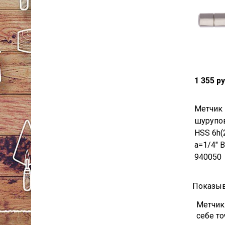
1 355 р
Метчик 
шурупов
HSS 6h(
a=1/4" B
940050
Показыв
Метчик
себе то