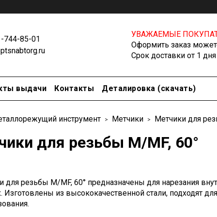
УВАЖАЕМЫЕ ПОКУПАТ
1-744-85-01
Оформить заказ можете
tsnabtorg.ru
Срок доставки от 1 дня
кты выдачи
Контакты
Деталировка (скачать)
еталлорежущий инструмент
Метчики
Метчики для рез
чики для резьбы M/MF, 60°
и для резьбы M/MF, 60° предназначены для нарезания вну
х. Изготовлены из высококачественной стали, подходят д
зования.