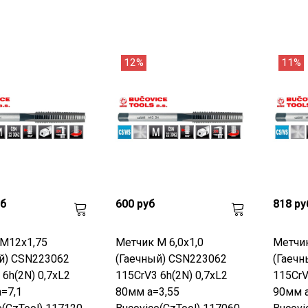
12%
11%
уб
600 руб
818 ру
М12х1,75
Метчик М 6,0х1,0
Метчик
й) CSN223062
(Гаечный) CSN223062
(Гаечн
 6h(2N) 0,7xL2
115CrV3 6h(2N) 0,7xL2
115CrV
=7,1
80мм a=3,55
90мм a