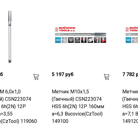
уб
5 197 руб
7 782 
М 6,0х1,0
Метчик М10х1,5
Метчи
й) CSN223074
(Гаечный) CSN223074
(Гаечн
 6h(2N) 12P
HSS 6h(2N) 12P 160мм
HSS 6h
=3,55
a=6,3 Bucovice(CzTool)
a=7,1 
e(CzTool) 119060
149100
14912