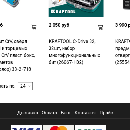
уб
2 050 руб
3 990 
ит CrV, свёрл
KRAFTOOL C-Drive 32,
KRAFTO
 и торцевых
32шт, набор
предм.
CrV пласт. бокс,
многофункциональных
отверт
дметов
бит (26067-H32)
(25554
лор) 33-2-718
ать по:
Доставка
Оплата
Блог
Контакты
Прайс