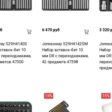
уб
6 470 руб
3 320 
way S29H4140S
Jonnesway S29H4142SM
Jonne
ставок-бит 10
Набор вставок-бит 10
Набор 
 переходниками,
мм DR с переходниками,
мм DR
метов 47300
42 предмета 47398
перехо
предм
14%
15%