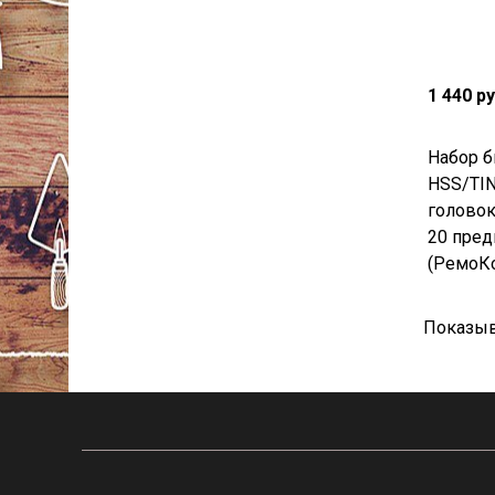
1 440 р
Набор б
HSS/TIN
головок 
20 пре
(РемоКо
Показыв