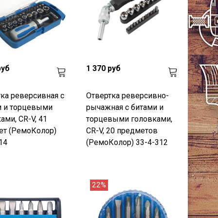
руб
1 370 руб
ка реверсивная с
Отвертка реверсивно-
и и торцевыми
рычажная с битами и
ами, CR-V, 41
торцевыми головками,
ет (РемоКолор)
CR-V, 20 предметов
14
(РемоКолор) 33-4-312
22%