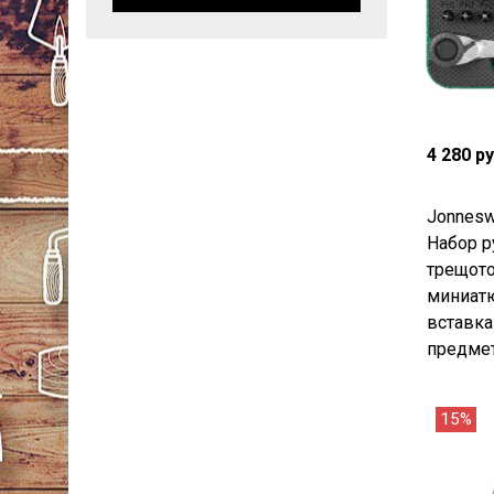
4 280 р
Jonnes
Набор р
трещот
миниатю
вставка
предмет
15%