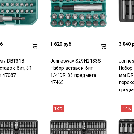
уб
1 620 руб
3 040 
way DBT31B
Jonnesway S29H2133S
Jonne
ставок-бит, 31
Набор вставок-бит
Набор 
т 47087
1/4"DR, 33 предмета
мм DR 
47465
перехо
предм
13%
14%