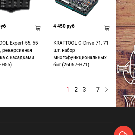
руб
4 450 руб
OL Expert-55, 55
KRAFTOOL C-Drive 71, 71
, реверсивная
шт, набор
ка с насадками
многофункциональных
-H55)
бит (26067-H71)
1
2
3
7
…