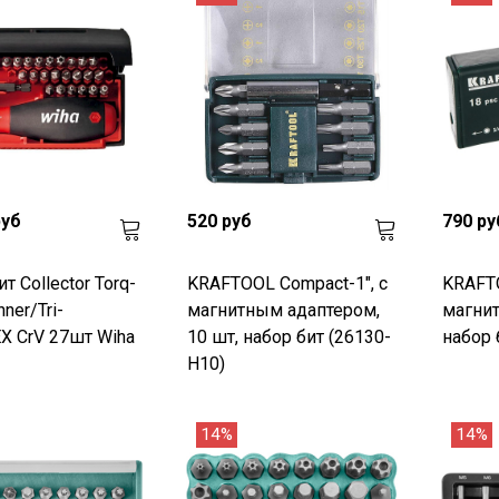
руб
520 руб
790 ру
т Collector Torq-
KRAFTOOL Compact-1", с
KRAFTO
ner/Tri-
магнитным адаптером,
магни
X CrV 27шт Wiha
10 шт, набор бит (26130-
набор 
H10)
14%
14%