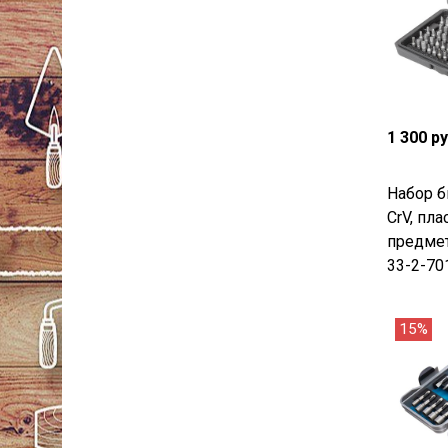
1 300 р
Набор б
CrV, пла
предме
33-2-70
15%