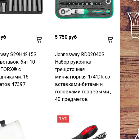
руб
5 750 руб
sway S29H4215S
Jonnesway RD02040S
вставок-бит 10
Набор рукоятка
 TORX® с
трещоточная
дниками, 15
миниатюрная 1/4"DR со
етов 47397
вставками-битами и
головками торцевыми ,
40 предметов
15%