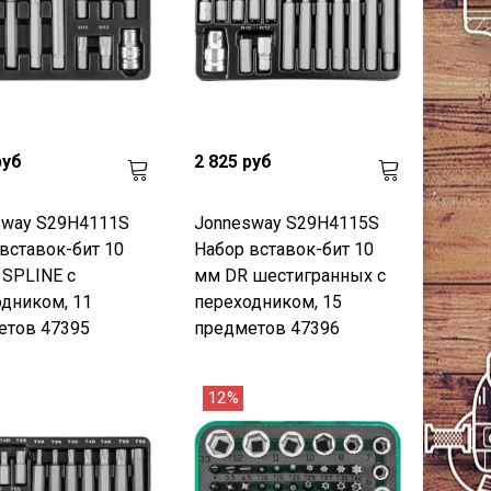
руб
2 825 руб
sway S29H4111S
Jonnesway S29H4115S
вставок-бит 10
Набор вставок-бит 10
SPLINE с
мм DR шестигранных с
дником, 11
переходником, 15
етов 47395
предметов 47396
12%