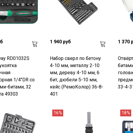
уб
1 940 руб
1 370 
way RD01032S
Набор сверл по бетону
Отвёрт
укоятка
4-10 мм, металлу 2-10
битам
очная
мм, дереву 4-10 мм, 6
головк
рная 1/4"DR со
бит, дюбели 5-10 мм,
предм
ми-битами, 32
кейс (РемоКолор) 36-8-
33-4-3
а 49303
401
16%
18%