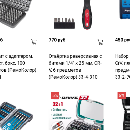
уб
770 руб
450 ру
ит с адаптером,
Отвёртка реверсивная с
Набор 
ст. бокс, 100
битами 1/4" х 25 мм, CR-
CrV, пл
тов (РемоКолор)
V, 6 предметов
предм
1
(РемоКолор) 33-4-310
33-2-7
5%
6%