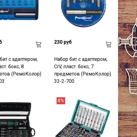
б
230 руб
бит с адаптером,
Набор бит с адаптером,
аст. бокс, 8
CrV, пласт. бокс, 7
етов (РемоКолор)
предметов (РемоКолор)
03
33-2-700
8%