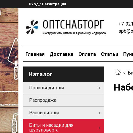
Вход / Регистрация
+7-92
spb@op
Главная
Доставка
Оплата
Статьи
Пун
Би
Каталог
Наб
Производители
Распродажа
Распылители
Биты и насадки для
шуруповерта