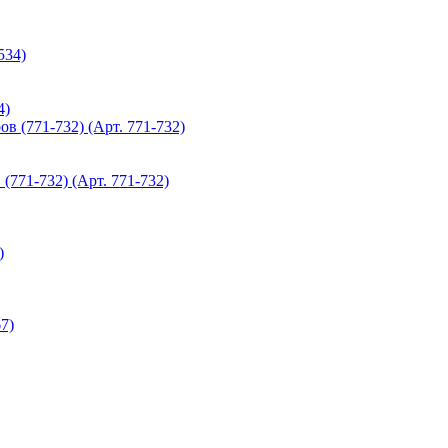
4)
(771-732) (Арт. 771-732)
)
7)