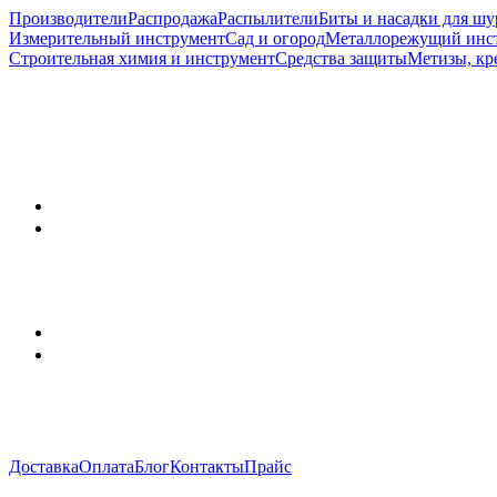
Производители
Распродажа
Распылители
Биты и насадки для шу
Измерительный инструмент
Сад и огород
Металлорежущий инс
Строительная химия и инструмент
Средства защиты
Метизы, кр
Доставка
Оплата
Блог
Контакты
Прайс