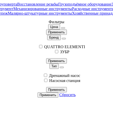
руповерта
Восстановление резьбы
Грузоподъёмное оборудование
трумент
Механизированные инструменты
Расходные инструмент
епеж
Малярно-штукатурные инструменты
Хозяйственные принад
Фильтры
Цена
Применить
Бренд
QUATTRO ELEMENTI
ЗУБР
Применить
Тип
Дренажный насос
Насосная станция
Применить
Сбросить
Применить