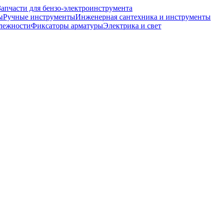
Запчасти для бензо-электроинструмента
ы
Ручные инструменты
Инженерная сантехника и инструменты
лежности
Фиксаторы арматуры
Электрика и свет