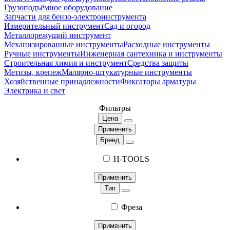
Грузоподъёмное оборудование
Запчасти для бензо-электроинструмента
Измерительный инструмент
Сад и огород
Металлорежущий инструмент
Механизированные инструменты
Расходные инструменты
Ручные инструменты
Инженерная сантехника и инструменты
Строительная химия и инструмент
Средства защиты
Метизы, крепеж
Малярно-штукатурные инструменты
Хозяйственные принадлежности
Фиксаторы арматуры
Электрика и свет
Фильтры
Цена
Применить
Бренд
H-TOOLS
Применить
Тип
Фреза
Применить