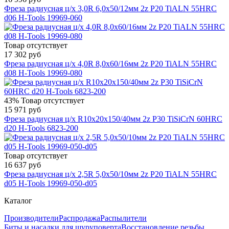
Фреза радиусная ц/х 3,0R 6,0x50/12мм 2z P20 TiALN 55HRC
d06 H-Tools 19969-060
Товар отсутствует
17 302 руб
Фреза радиусная ц/х 4,0R 8,0x60/16мм 2z P20 TiALN 55HRC
d08 H-Tools 19969-080
43%
Товар отсутствует
15 971 руб
Фреза радиусная ц/х R10x20x150/40мм 2z P30 TiSiCrN 60HRC
d20 H-Tools 6823-200
Товар отсутствует
16 637 руб
Фреза радиусная ц/х 2,5R 5,0x50/10мм 2z P20 TiALN 55HRC
d05 H-Tools 19969-050-d05
Каталог
Производители
Распродажа
Распылители
Биты и насадки для шуруповерта
Восстановление резьбы