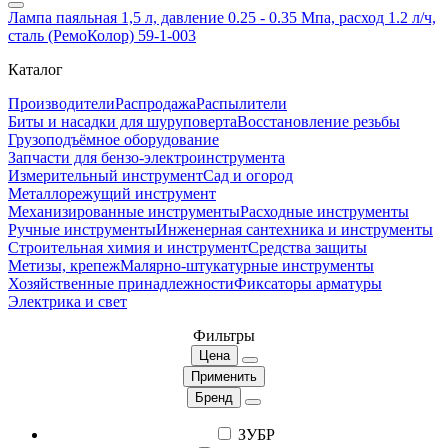
Лампа паяльная 1,5 л, давление 0.25 - 0.35 Мпа, расход 1.2 л/ч,
сталь (РемоКолор) 59-1-003
Каталог
Производители
Распродажа
Распылители
Биты и насадки для шуруповерта
Восстановление резьбы
Грузоподъёмное оборудование
Запчасти для бензо-электроинструмента
Измерительный инструмент
Сад и огород
Металлорежущий инструмент
Механизированные инструменты
Расходные инструменты
Ручные инструменты
Инженерная сантехника и инструменты
Строительная химия и инструмент
Средства защиты
Метизы, крепеж
Малярно-штукатурные инструменты
Хозяйственные принадлежности
Фиксаторы арматуры
Электрика и свет
Фильтры
Цена
Применить
Бренд
ЗУБР