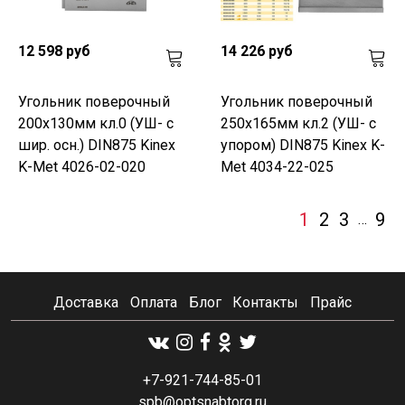
12 598 руб
14 226 руб
Угольник поверочный
Угольник поверочный
200х130мм кл.0 (УШ- с
250х165мм кл.2 (УШ- с
шир. осн.) DIN875 Kinex
упором) DIN875 Kinex K-
K-Met 4026-02-020
Met 4034-22-025
1
2
3
9
…
Доставка
Оплата
Блог
Контакты
Прайс
+7-921-744-85-01
spb@optsnabtorg.ru