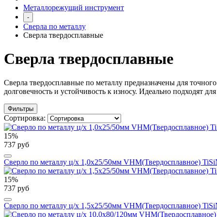
Металлорежущий инструмент
-
Сверла по металлу
Сверла твердосплавные
Сверла твердосплавные
Сверла твердосплавные по металлу предназначены для точного
долговечность и устойчивость к износу. Идеально подходят д
Фильтры
Сортировка:
15%
737 руб
Сверло по металлу ц/х 1,0x25/50мм VHM(Твердосплавное) TiSiN
15%
737 руб
Сверло по металлу ц/х 1,5x25/50мм VHM(Твердосплавное) TiSiN