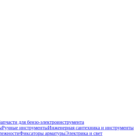
Запчасти для бензо-электроинструмента
ы
Ручные инструменты
Инженерная сантехника и инструменты
лежности
Фиксаторы арматуры
Электрика и свет