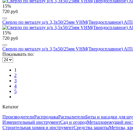
15%
720 руб
Сверло по металлу ц/х 3,3x50/25мм VHM(Твердосплавное) AlTi
15%
720 руб
Сверло по металлу ц/х 3,5x50/25мм VHM(Твердосплавное) AlTi
Показывать по:
1
2
3
4
5
Каталог
Производители
Распродажа
Распылители
Биты и насадки для шу
Измерительный инструмент
Сад и огород
Металлорежущий инс
Строительная химия и инструмент
Средства защиты
Метизы, кр