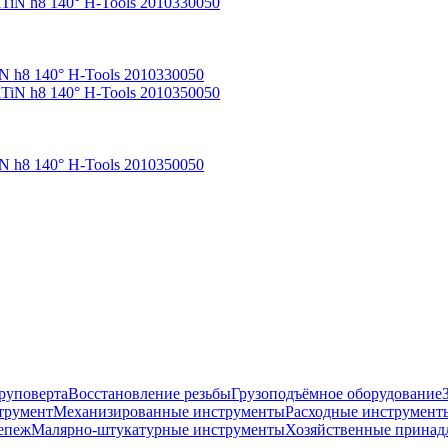
N h8 140° H-Tools 2010330050
N h8 140° H-Tools 2010350050
руповерта
Восстановление резьбы
Грузоподъёмное оборудование
трумент
Механизированные инструменты
Расходные инструмент
епеж
Малярно-штукатурные инструменты
Хозяйственные принад