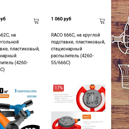
руб
1 060 руб
62C, на
RACO 666C, на круглой
угольной
подставке, пластиковый,
вке, пластиковый,
cтационарный
онарный
распылитель (4260-
итель (4260-
55/666C)
C)
17%