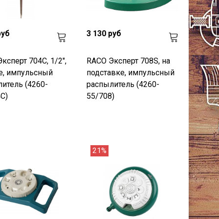
руб
3 130 руб
ксперт 704C, 1/2",
RACO Эксперт 708S, на
е, импульсный
подставке, импульсный
итель (4260-
распылитель (4260-
C)
55/708)
21%