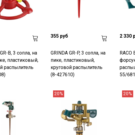
355 руб
2 330 
GR-B, 3 сопла, на
GRINDA GR-P, 3 сопла, на
RACO E
ке, пластиковый,
пике, пластиковый,
форсу
й распылитель
круговой распылитель
распыл
08)
(8-427610)
55/681
20%
20%