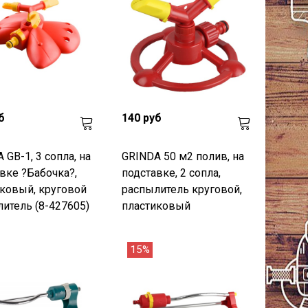
б
140 руб
 GB-1, 3 сопла, на
GRINDA 50 м2 полив, на
вке ?Бабочка?,
подставке, 2 сопла,
ковый, круговой
распылитель круговой,
итель (8-427605)
пластиковый
15%