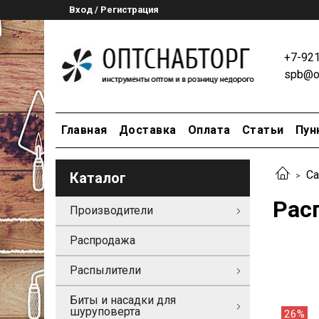
Вход / Регистрация
+7-92
spb@op
Главная
Доставка
Оплата
Статьи
Пун
Са
Каталог
Рас
Производители
Распродажа
Распылители
Биты и насадки для
шуруповерта
26%