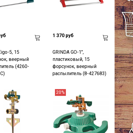
руб
1 370 руб
igo-5, 15
GRINDA GO-1",
нок, веерный
пластиковый, 15
итель (4260-
форсунок, веерный
C)
распылитель (8-427683)
20%