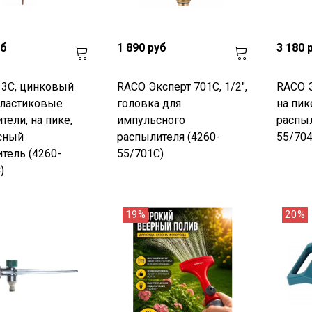
уб
1 890 руб
3 180 
13C, цинковый
RACO Эксперт 701C, 1/2",
RACO Э
пластиковые
головка для
на пик
тели, на пике,
импульсного
распыл
сный
распылителя (4260-
55/704
тель (4260-
55/701C)
)
19%
20%