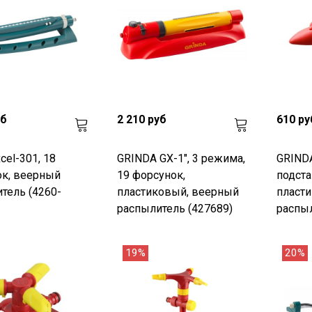
уб
2 210 руб
610 ру
cel-301, 18
GRINDA GX-1", 3 режима,
GRINDA
к, веерный
19 форсунок,
подста
тель (4260-
пластиковый, веерный
пласти
распылитель (427689)
распыл
19%
20%