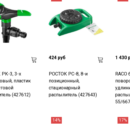
424 руб
1 430 
РК-3, 3-х
РОСТОК РС-8, 8-и
RACO 6
овый, пластик
позиционный,
поворо
уговой
стационарный
удлини
тель (427612)
распылитель (427643)
распыл
55/667
14%
17%