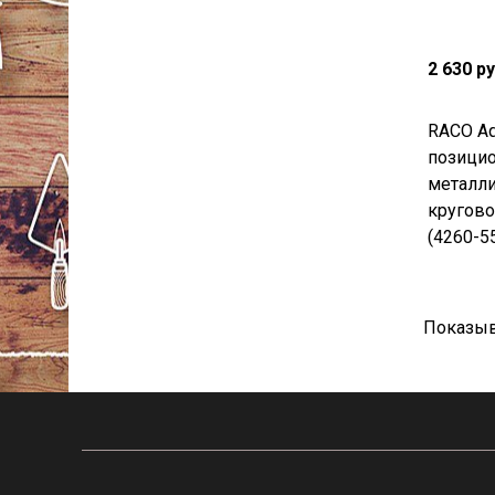
2 630 р
RACO Aq
позицио
металли
кругово
(4260-5
Показыв