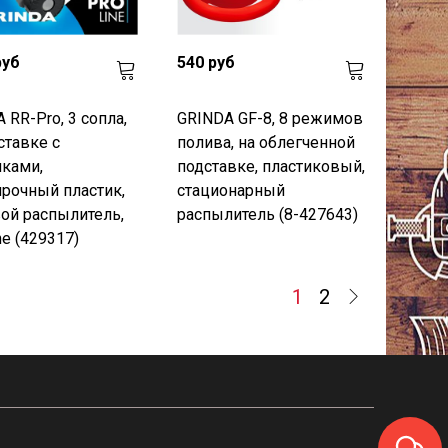
руб
540 руб
 RR-Pro, 3 сопла,
GRINDA GF-8, 8 режимов
ставке с
полива, на облегченной
ками,
подставке, пластиковый,
рочный пластик,
стационарный
ой распылитель,
распылитель (8-427643)
e (429317)
1
2