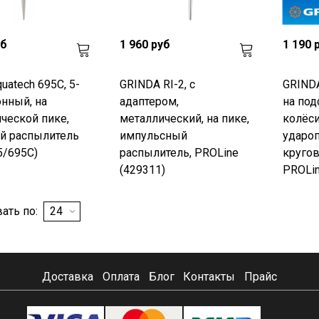
уб
1 960 руб
1 190 
uatech 695C, 5-
GRINDA RI-2, с
GRINDA
нный, на
адаптером,
на под
ческой пике,
металлический, на пике,
колёси
й распылитель
импульсный
удароп
5/695C)
распылитель, PROLine
кругов
(429311)
PROLin
ать по:
Доставка
Оплата
Блог
Контакты
Прайс