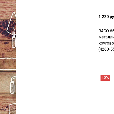
1 220 р
RACO 65
металли
кругово
(4260-5
20%