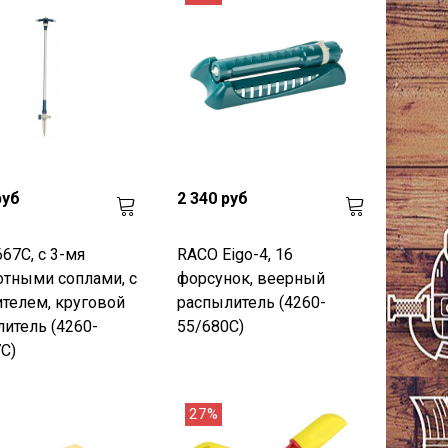
руб
2 340 руб
67C, с 3-мя
RACO Eigo-4, 16
тными соплами, с
форсунок, веерный
телем, круговой
распылитель (4260-
итель (4260-
55/680C)
C)
27%