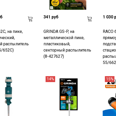
уб
341 руб
1 030 
2C, на пике,
GRINDA GS-P, на
RACO 6
ческий,
металлической пике,
прямо
й распылитель
пластиковый,
подста
5/652C)
секторный распылитель
стаци
(8-427627)
распыл
55/662
14%
15%