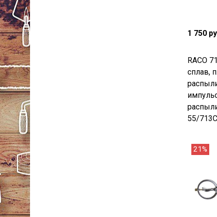
1 750 р
RACO 7
сплав, 
распыли
импуль
распыли
55/713C
21%