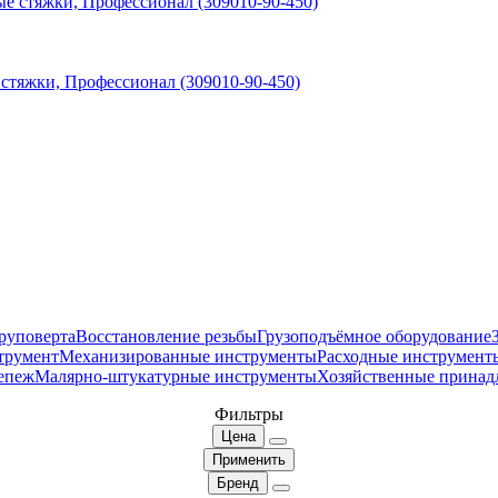
 стяжки, Профессионал (309010-90-450)
руповерта
Восстановление резьбы
Грузоподъёмное оборудование
трумент
Механизированные инструменты
Расходные инструмент
епеж
Малярно-штукатурные инструменты
Хозяйственные принад
Фильтры
Цена
Применить
Бренд