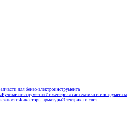
Запчасти для бензо-электроинструмента
ы
Ручные инструменты
Инженерная сантехника и инструменты
лежности
Фиксаторы арматуры
Электрика и свет