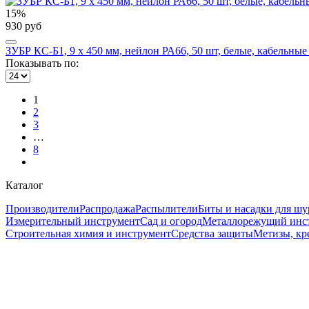
15%
930 руб
ЗУБР КС-Б1, 9 x 450 мм, нейлон РА66, 50 шт, белые, кабельные
Показывать по:
1
2
3
…
8
Каталог
Производители
Распродажа
Распылители
Биты и насадки для шу
Измерительный инструмент
Сад и огород
Металлорежущий инс
Строительная химия и инструмент
Средства защиты
Метизы, кр