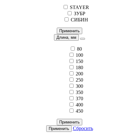
STAYER
ЗУБР
СИБИН
Применить
Длина, мм
80
100
150
180
200
250
300
350
370
400
450
Применить
Сбросить
Применить