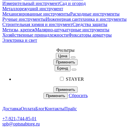
Измерительный инструмент
Сад и огород
Металлорежущий инструмент
Механизированные инструменты
Расходные инструменты
Ручные инструменты
Инженерная сантехника и инструменты
Строительная химия и инструмент
Средства защиты
Метизы, крепеж
Малярно-штукатурные инструменты
Хозяйственные принадлежности
Фиксаторы арматуры
Электрика и свет
Фильтры
Цена
Применить
Бренд
STAYER
Применить
Сбросить
Применить
Доставка
Оплата
Блог
Контакты
Прайс
+7-921-744-85-01
spb@optsnabtorg.ru