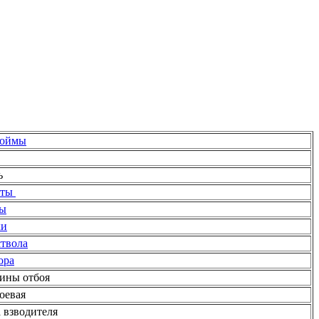
боймы
ль
фты
ты
ки
ствола
ора
жины отбоя
оевая
а взводителя