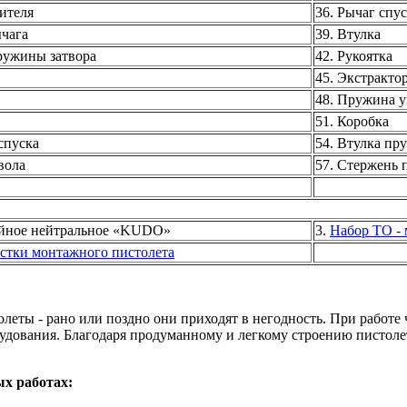
дителя
36. Рычаг спу
чага
39. Втулка
ружины затвора
42. Рукоятка
45. Экстракто
48. Пружина у
и
51. Коробка
спуска
54. Втулка пр
вола
57. Стержень 
ейное нейтральное «KUDO»
3.
Набор ТО - 
стки монтажного пистолета
еты - рано или поздно они приходят в негодность. При работ
удования. Благодаря продуманному и легкому строению пистоле
х работах: