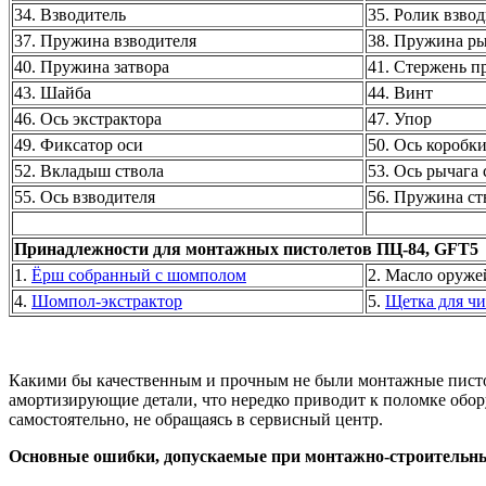
34. Взводитель
35. Ролик взво
37. Пружина взводителя
38. Пружина ры
40. Пружина затвора
41. Стержень п
43. Шайба
44. Винт
46. Ось экстрактора
47. Упор
49. Фиксатор оси
50. Ось коробк
52. Вкладыш ствола
53. Ось рычага 
55. Ось взводителя
56. Пружина ст
Принадлежности для монтажных пистолетов ПЦ-84, GFT5
1.
Ёрш собранный с шомполом
2. Масло оруж
4.
Шомпол-экстрактор
5.
Щетка для чи
Какими бы качественным и прочным не были монтажные пистол
амортизирующие детали, что нередко приводит к поломке обор
самостоятельно, не обращаясь в сервисный центр.
Основные ошибки, допускаемые при монтажно-строительны