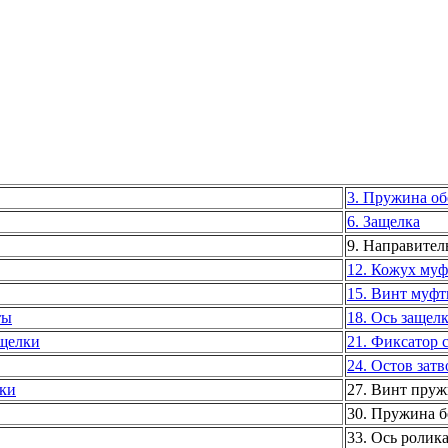
3. Пружина о
6. Защелка
9. Направите
12. Кожух му
15. Винт муф
ты
18. Ось защел
ащелки
21. Фиксатор 
24. Остов затв
лки
27. Винт пру
30. Пружина б
33. Ось ролик