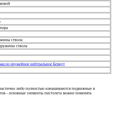
сковой
р
пора
ужины ствола
пружины ствола
масло оружейное нейтральное Беркут
е частично либо полностью изнашиваются подвижные и
тов - основные элементы пистолета можно поменять