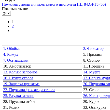
Пружина ствола для монтажного пистолета ПЦ-84,GFT5 (56)
Показывать по:
1
2
1. Обойма
2. Фиксатор
4. Кожух
5. Прижим
7. Ось защелки
8. Стопор
10. Амортизатор
11. Поршень
13. Кольцо запорное
14. Муфта
16. Штифт ствола
17. Серьга муф
19. Защелка прижима
20. Пружина з
22. Пружина фиксатора ствола
23. Ствол
25. Втулка затвора
26. Кольцо вту
28. Пружина отбоя
29. Курок
31. Ролик
32. Ось курка