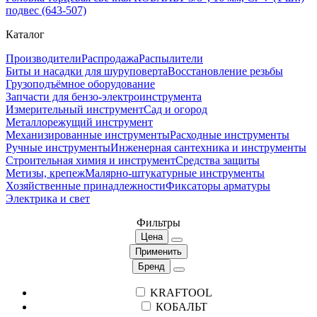
подвес (643-507)
Каталог
Производители
Распродажа
Распылители
Биты и насадки для шуруповерта
Восстановление резьбы
Грузоподъёмное оборудование
Запчасти для бензо-электроинструмента
Измерительный инструмент
Сад и огород
Металлорежущий инструмент
Механизированные инструменты
Расходные инструменты
Ручные инструменты
Инженерная сантехника и инструменты
Строительная химия и инструмент
Средства защиты
Метизы, крепеж
Малярно-штукатурные инструменты
Хозяйственные принадлежности
Фиксаторы арматуры
Электрика и свет
Фильтры
Цена
Применить
Бренд
KRAFTOOL
КОБАЛЬТ