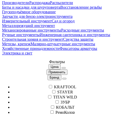
Производители
Распродажа
Распылители
Биты и насадки для шуруповерта
Восстановление резьбы
Грузоподъёмное оборудование
Запчасти для бензо-электроинструмента
Измерительный инструмент
Сад и огород
Металлорежущий инструмент
Механизированные инструменты
Расходные инструменты
Ручные инструменты
Инженерная сантехника и инструменты
Строительная химия и инструмент
Средства защиты
Метизы, крепеж
Малярно-штукатурные инструменты
Хозяйственные принадлежности
Фиксаторы арматуры
Электрика и свет
Фильтры
Цена
Применить
Бренд
KRAFTOOL
STAYER
TITAN WILD
ЗУБР
КОБАЛЬТ
РемоКолор