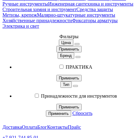
Ручные инструменты
Инженерная сантехника и инструменты
Строительная химия и инструмент
Средства защиты
Метизы, крепеж
Малярно-штукатурные инструменты
Хозяйственные принадлежности
Фиксаторы арматуры
Электрика и свет
Фильтры
Цена
Применить
Бренд
ПРАКТИКА
Применить
Тип
Принадлежности для инструментов
Применить
Сбросить
Применить
Доставка
Оплата
Блог
Контакты
Прайс
+7-921-744-85-01