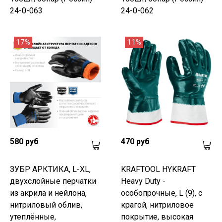
24-0-063
24-0-062
17%
11%
580 руб
470 руб
ЗУБР АРКТИКА, L-XL,
KRAFTOOL HYKRAFT
двухслойные перчатки
Heavy Duty -
из акрила и нейлона,
особопрочные, L (9), с
нитриловый облив,
крагой, нитриловое
утеплённые,
покрытие, высокая