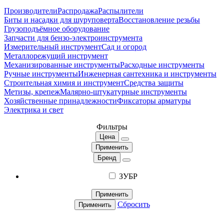
Производители
Распродажа
Распылители
Биты и насадки для шуруповерта
Восстановление резьбы
Грузоподъёмное оборудование
Запчасти для бензо-электроинструмента
Измерительный инструмент
Сад и огород
Металлорежущий инструмент
Механизированные инструменты
Расходные инструменты
Ручные инструменты
Инженерная сантехника и инструменты
Строительная химия и инструмент
Средства защиты
Метизы, крепеж
Малярно-штукатурные инструменты
Хозяйственные принадлежности
Фиксаторы арматуры
Электрика и свет
Фильтры
Цена
Применить
Бренд
ЗУБР
Применить
Сбросить
Применить