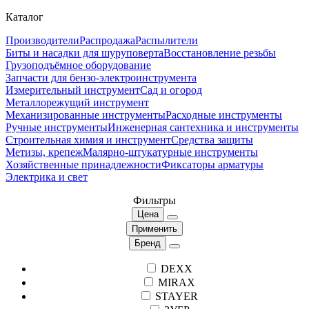
Каталог
Производители
Распродажа
Распылители
Биты и насадки для шуруповерта
Восстановление резьбы
Грузоподъёмное оборудование
Запчасти для бензо-электроинструмента
Измерительный инструмент
Сад и огород
Металлорежущий инструмент
Механизированные инструменты
Расходные инструменты
Ручные инструменты
Инженерная сантехника и инструменты
Строительная химия и инструмент
Средства защиты
Метизы, крепеж
Малярно-штукатурные инструменты
Хозяйственные принадлежности
Фиксаторы арматуры
Электрика и свет
Фильтры
Цена
Применить
Бренд
DEXX
MIRAX
STAYER